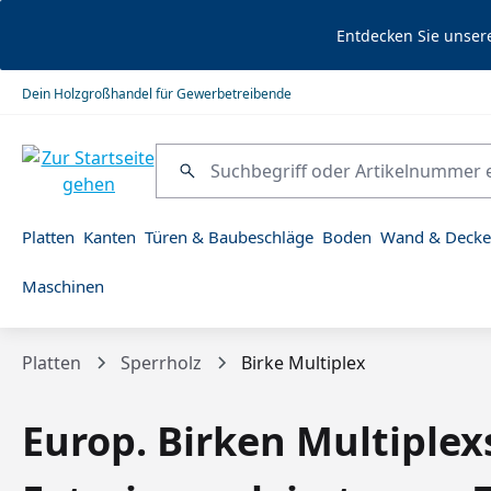
springen
Zur Hauptnavigation springen
Entdecken Sie unser
Dein Holzgroßhandel für Gewerbetreibende
Platten
Kanten
Türen & Baubeschläge
Boden
Wand & Decke
Maschinen
Platten
Sperrholz
Birke Multiplex
Europ. Birken Multiplexs