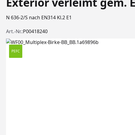
Exterior verleimt gem. 
N 636-2/S nach EN314 Kl.2 E1
Art.-Nr.:
P00418240
PEFC