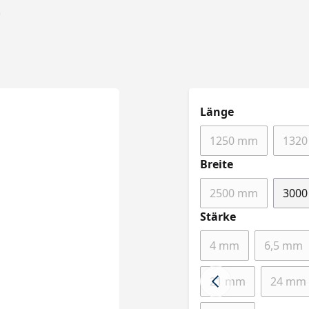
E
auswählen
Länge
1250 mm
132
(Diese Option ist
auswählen
Breite
2500 mm
300
(Diese Option ist
auswählen
Stärke
4 mm
6,5 mm
(Diese Option ist z
(Dies
21 mm
24 mm
(Diese Option ist 
(Die