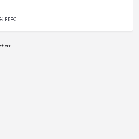
zurzeit nicht verfügbar.)
% PEFC
ichern