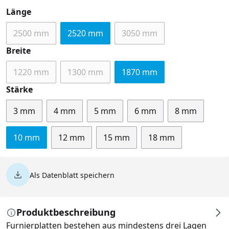
auswählen
Länge
2500 mm
2520 mm
3050 mm
(Diese Option ist zurzeit nicht verfügbar.)
(Diese Option ist zurzeit n
auswählen
Breite
1220 mm
1300 mm
1870 mm
(Diese Option ist zurzeit nicht verfügbar.)
(Diese Option ist zurzeit nicht verfügbar.)
auswählen
Stärke
3 mm
4 mm
5 mm
6 mm
8 mm
10 mm
12 mm
15 mm
18 mm
Als Datenblatt speichern
Produktbeschreibung
Furnierplatten bestehen aus mindestens drei Lagen