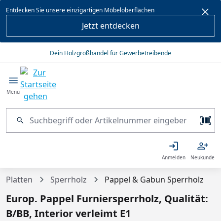
alt springen
Entdecken Sie unsere einzigartigen Möbeloberflächen
Jetzt entdecken
Dein Holzgroßhandel für Gewerbetreibende
Menü
Anmelden
Neukunde
Platten
Sperrholz
Pappel & Gabun Sperrholz
Europ. Pappel Furniersperrholz, Qualität:
B/BB, Interior verleimt E1