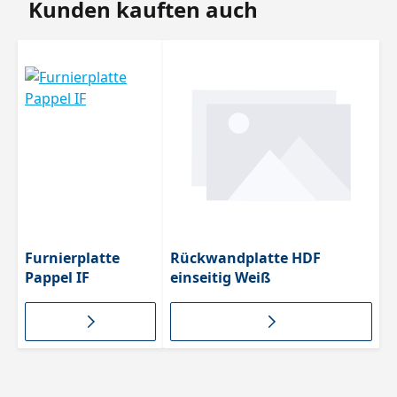
Produktgalerie überspringen
Kunden kauften auch
EN
Fein
Fein
perl
314
perl
perl
bele
Klas
bele
bele
gt
se 3
gt
gt
H010
1397
1365
Q
Furnierplatte
Rückwandplatte HDF
Pappel IF
einseitig Weiß