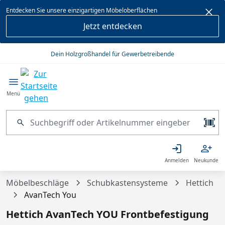
alt springen
Entdecken Sie unsere einzigartigen Möbeloberflächen
Jetzt entdecken
Dein Holzgroßhandel für Gewerbetreibende
Menü
Anmelden
Neukunde
Möbelbeschläge
Schubkastensysteme
Hettich
AvanTech You
Hettich AvanTech YOU Frontbefestigung