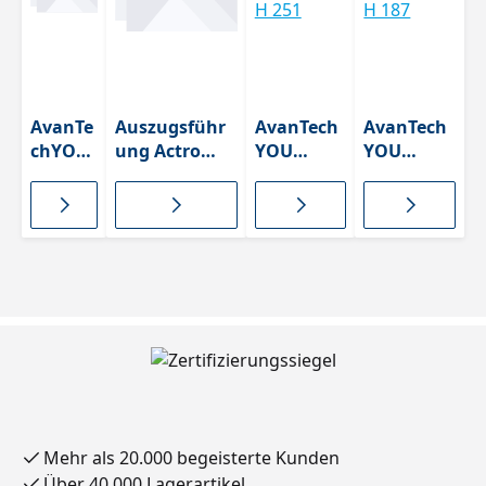
AvanTe
Auszugsführ
AvanTech
AvanTech
chYOU
ung Actro
YOU
YOU
Frontb
YOU mit
Zargenset
Zargenset
efestig
Silent System
s
s
ung
L (40 kg)
anthrazit
anthrazit
H 251
H 187
Mehr als 20.000 begeisterte Kunden
Über 40.000 Lagerartikel