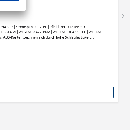
794-ST2|Kronospan 0112-PD|Pfleiderer U12188-SD
Krono D3814-VL|WESTAG A422-PMA|WESTAG UC422-OPC|WESTAG
ABS-Kanten zeichnen sich durch hohe Schlagfestigkeit,
sprechende Möbelprojekte.