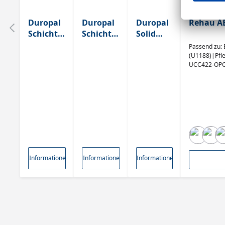
Duropal
Duropal
Duropal
Rehau AB
Schichtst
Schichtst
Solid
off
off
Color
Passend zu:
U12188
U12188
U12188
(U1188)|Pf
UCC422-OPC A
SD
SD
SD
Lichtbeständ
Lichtgra
Lichtgra
Lichtgra
u
u
u
Mehr Informationen
Mehr Informationen
Mehr Informationen