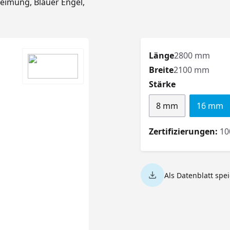
eimung, Blauer Engel,
Länge
2800 mm
Breite
2100 mm
auswählen
Stärke
8 mm
16 mm
Zertifizierungen:
10
Als Datenblatt spe