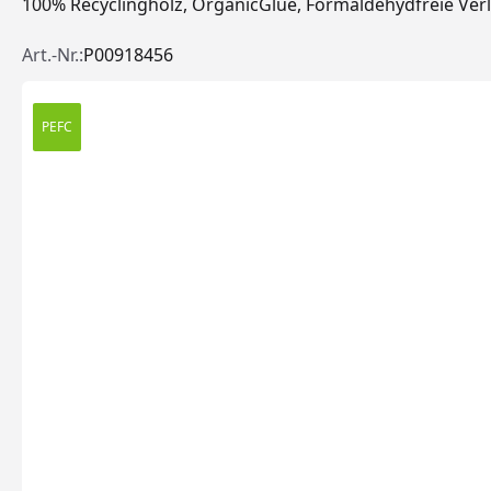
100% Recyclingholz, OrganicGlue, Formaldehydfreie Verl
Art.-Nr.:
P00918456
PEFC