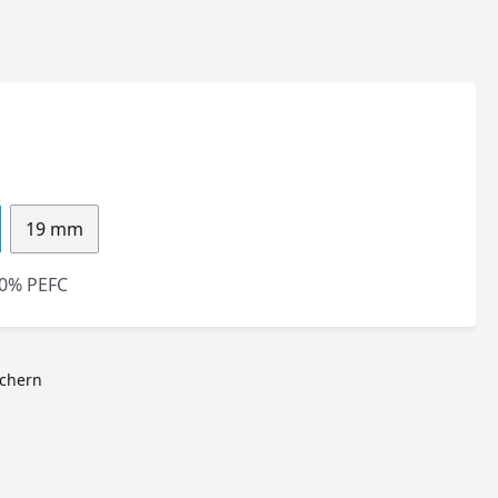
19 mm
0% PEFC
ichern