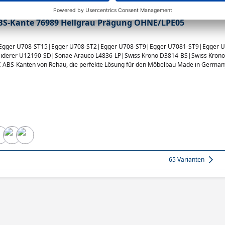
S-Kante 76989 Hellgrau Prägung OHNE/LPE05
 Egger U708-ST15|Egger U708-ST2|Egger U708-ST9|Egger U7081-ST9|Egger U
leiderer U12190-SD|Sonae Arauco L4836-LP|Swiss Krono D3814-BS|Swiss 
BS-Kanten von Rehau, die perfekte Lösung für den Möbelbau Made in Germany. 
igkeit und thermische Belastbarkeit aus. Ideal für langlebige und ästhetisch an
65 Varianten