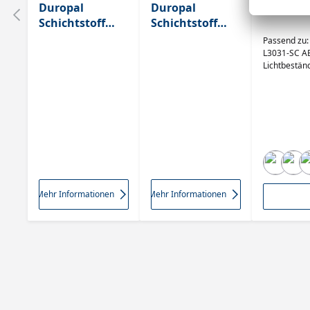
Duropal
Duropal
Rehau A
Schichtstoff
Schichtstoff
U12000 SD
U12000 SD
Passend zu
Vulkanschwarz
Vulkanschwarz
L3031-SC AB
Lichtbeständ
Mehr Informationen
Mehr Informationen