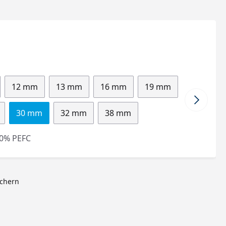
12 mm
13 mm
16 mm
19 mm
30 mm
32 mm
38 mm
0% PEFC
ichern