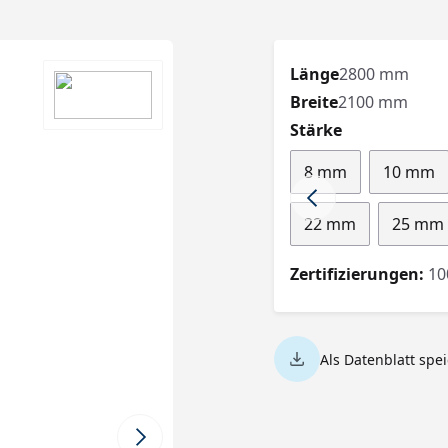
Länge
2800 mm
Breite
2100 mm
auswählen
Stärke
8 mm
10 mm
22 mm
25 mm
Zertifizierungen:
10
Als Datenblatt spe