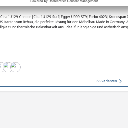
BS-Kante 98522 Schwarz Prägung OHNE/LPE05
: Cleaf U129-Cheope|Cleaf U129-Surf|Egger U999-ST9|Forbo 4023|Kronospan 
S-Kanten von Rehau, die perfekte Lösung für den Möbelbau Made in Germany. AB
igkeit und thermische Belastbarkeit aus. Ideal für langlebige und ästhetisch a
68 Varianten