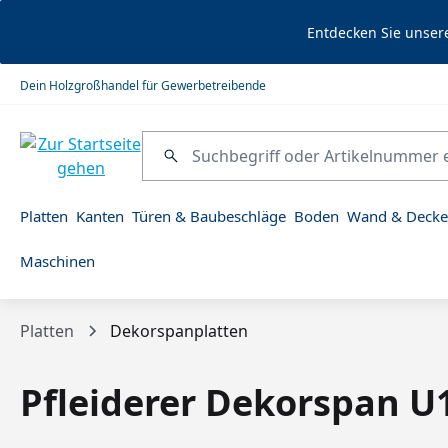
springen
Zur Hauptnavigation springen
Entdecken Sie unser
Dein Holzgroßhandel für Gewerbetreibende
Platten
Kanten
Türen & Baubeschläge
Boden
Wand & Decke
Maschinen
Platten
Dekorspanplatten
Pfleiderer Dekorspan 