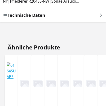
NY|Pfleiderer R20455-NW|Sonae Arauco…
Technische Daten
Produktgalerie überspringen
Ähnliche Produkte