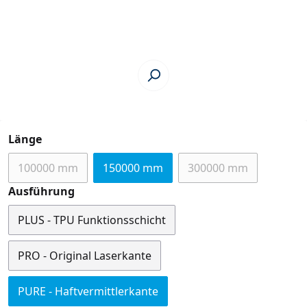
auswählen
Länge
100000 mm
150000 mm
300000 mm
(Diese Option ist zurzeit nicht verfügbar.)
(Diese Option ist zu
auswählen
Ausführung
PLUS - TPU Funktionsschicht
PRO - Original Laserkante
PURE - Haftvermittlerkante