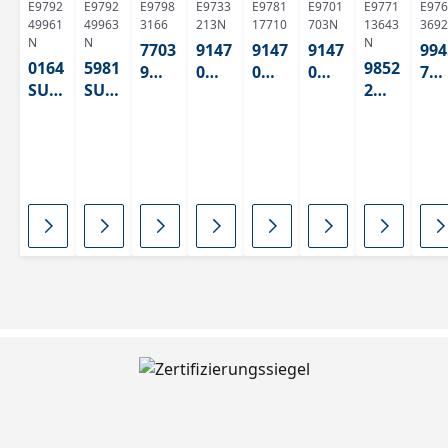
E9792
E9792
E9798
E9733
E9781
E9701
E9771
E976
49961
49963
3166
213N
17710
703N
13643
3692
N
N
N
7703
9147
9147
9147
994
0164
5981
9852
9
0
0
0
7
SU
SU
2
Blan
Whit
Whit
Whit
Gr
ABS
ABS
Grap
co
e 2
e 2
e 2
n
hitsc
Plati
ABS
ABS
ABS
AB
hwa
no
125
125
125
125
rz
ABS
14,
414
420
14
ABS
125
125
OHN
414,
E