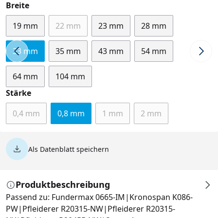
auswählen
Breite
19 mm
22 mm
23 mm
28 mm
(Diese Option ist zurzeit nicht verfügbar.)
33 mm
35 mm
43 mm
54 mm
64 mm
104 mm
auswählen
Stärke
0,4 mm
0,8 mm
1 mm
2 mm
(Diese Option ist zurzeit nicht verfügbar.)
(Diese Option ist zurzeit nicht v
(Diese Option ist zur
Als Datenblatt speichern
Produktbeschreibung
Passend zu: Fundermax 0665-IM|Kronospan K086-
PW|Pfleiderer R20315-NW|Pfleiderer R20315-