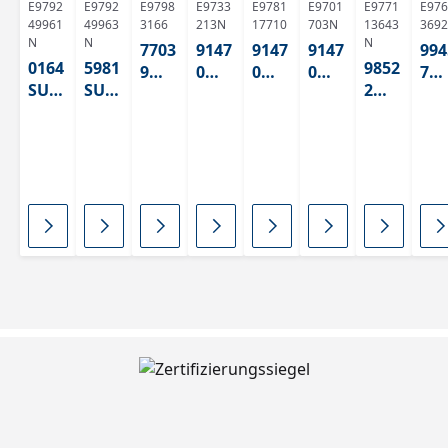
E9792
E9792
E9798
E9733
E9781
E9701
E9771
E976
49961
49963
3166
213N
17710
703N
13643
3692
N
N
N
7703
9147
9147
9147
994
0164
5981
9852
9
0
0
0
7
SU
SU
2
Blan
Whit
Whit
Whit
Gr
ABS
ABS
Grap
co
e 2
e 2
e 2
n
hitsc
Plati
ABS
ABS
ABS
AB
hwa
no
125
125
125
125
rz
ABS
14,
414
420
14
ABS
125
125
OHN
414,
E