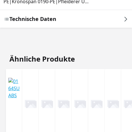
PE|Kronospan 0190-PE|Pfleiderer U…
Technische Daten
Produktgalerie überspringen
Ähnliche Produkte