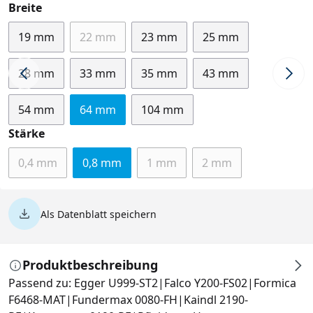
auswählen
Breite
19 mm
22 mm
23 mm
25 mm
(Diese Option ist zurzeit nicht verfügbar.)
28 mm
33 mm
35 mm
43 mm
54 mm
64 mm
104 mm
auswählen
Stärke
0,4 mm
0,8 mm
1 mm
2 mm
(Diese Option ist zurzeit nicht verfügbar.)
(Diese Option ist zurzeit nicht v
(Diese Option ist zur
Als Datenblatt speichern
Produktbeschreibung
Passend zu: Egger U999-ST2|Falco Y200-FS02|Formica
F6468-MAT|Fundermax 0080-FH|Kaindl 2190-