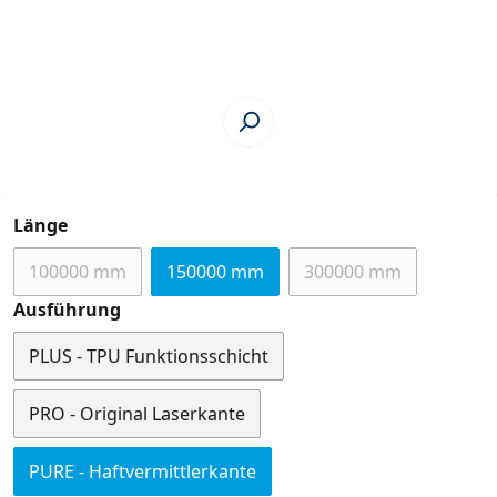
auswählen
Länge
100000 mm
150000 mm
300000 mm
(Diese Option ist zurzeit nicht verfügbar.)
(Diese Option ist zu
auswählen
Ausführung
PLUS - TPU Funktionsschicht
PRO - Original Laserkante
PURE - Haftvermittlerkante