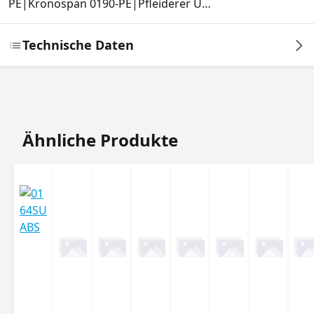
PE|Kronospan 0190-PE|Pfleiderer U…
Technische Daten
Produktgalerie überspringen
Ähnliche Produkte