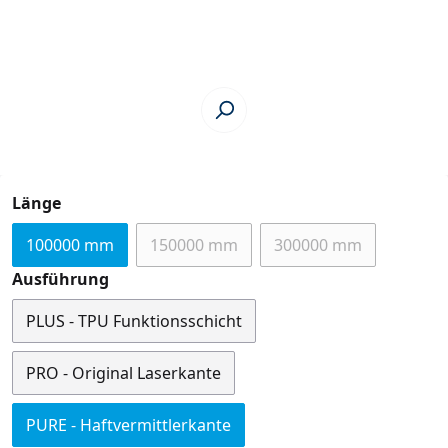
auswählen
Länge
100000 mm
150000 mm
300000 mm
(Diese Option ist zurzeit nicht verfügb
(Diese Option ist zu
auswählen
Ausführung
PLUS - TPU Funktionsschicht
PRO - Original Laserkante
PURE - Haftvermittlerkante