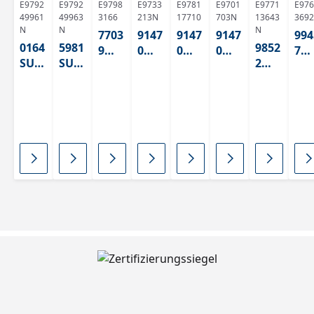
E9792
E9792
E9798
E9733
E9781
E9701
E9771
E976
49961
49963
3166
213N
17710
703N
13643
3692
N
N
N
7703
9147
9147
9147
994
0164
5981
9852
9
0
0
0
7
SU
SU
2
Blan
Whit
Whit
Whit
Gr
ABS
ABS
Grap
co
e 2
e 2
e 2
n
hitsc
Plati
ABS
ABS
ABS
AB
hwa
no
125
125
125
125
rz
ABS
14,
414
420
14
ABS
125
125
OHN
414,
E