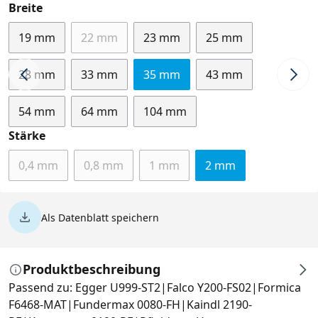
auswählen
Breite
19 mm
22 mm
23 mm
25 mm
(Diese Option ist zurzeit nicht verfügbar.)
28 mm
33 mm
35 mm
43 mm
54 mm
64 mm
104 mm
auswählen
Stärke
0,4 mm
0,8 mm
1 mm
2 mm
(Diese Option ist zurzeit nicht verfügbar.)
(Diese Option ist zurzeit nicht verfügbar.)
(Diese Option ist zurzeit nicht v
Als Datenblatt speichern
Produktbeschreibung
Passend zu: Egger U999-ST2|Falco Y200-FS02|Formica
F6468-MAT|Fundermax 0080-FH|Kaindl 2190-