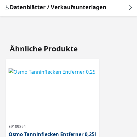
Datenblätter / Verkaufsunterlagen
Produktgalerie überspringen
Ähnliche Produkte
E9109894
Osmo Tanninflecken Entferner 0,25l