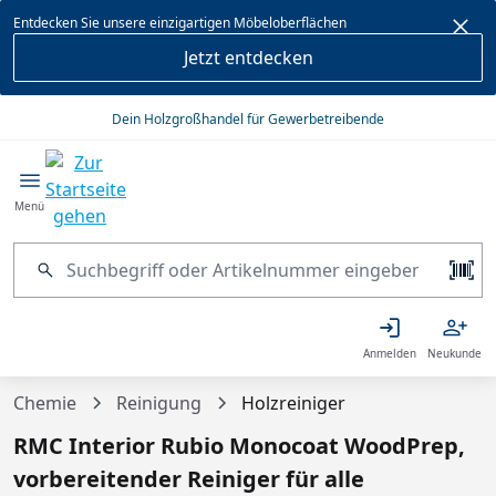
alt springen
Entdecken Sie unsere einzigartigen Möbeloberflächen
Jetzt entdecken
Dein Holzgroßhandel für Gewerbetreibende
Menü
Anmelden
Neukunde
Chemie
Reinigung
Holzreiniger
RMC Interior Rubio Monocoat WoodPrep,
vorbereitender Reiniger für alle