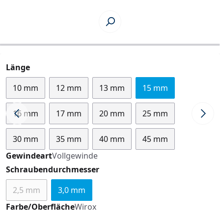
auswählen
Länge
10 mm
12 mm
13 mm
15 mm
16 mm
17 mm
20 mm
25 mm
30 mm
35 mm
40 mm
45 mm
Gewindeart
Vollgewinde
auswählen
Schraubendurchmesser
2,5 mm
3,0 mm
(Diese Option ist zurzeit nicht verfügbar.)
Farbe/Oberfläche
Wirox