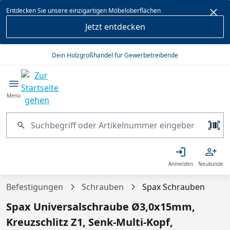
alt springen
Entdecken Sie unsere einzigartigen Möbeloberflächen
Jetzt entdecken
Dein Holzgroßhandel für Gewerbetreibende
Menü
Anmelden
Neukunde
Befestigungen
Schrauben
Spax Schrauben
Spax Universalschraube Ø3,0x15mm,
Kreuzschlitz Z1, Senk-Multi-Kopf,