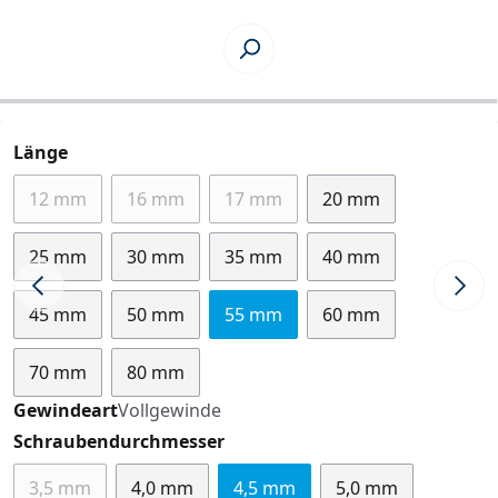
auswählen
Länge
12 mm
16 mm
17 mm
20 mm
(Diese Option ist zurzeit nicht verfügbar.)
(Diese Option ist zurzeit nicht verfügbar.)
(Diese Option ist zurzeit nicht ve
25 mm
30 mm
35 mm
40 mm
45 mm
50 mm
55 mm
60 mm
70 mm
80 mm
Gewindeart
Vollgewinde
auswählen
Schraubendurchmesser
3,5 mm
4,0 mm
4,5 mm
5,0 mm