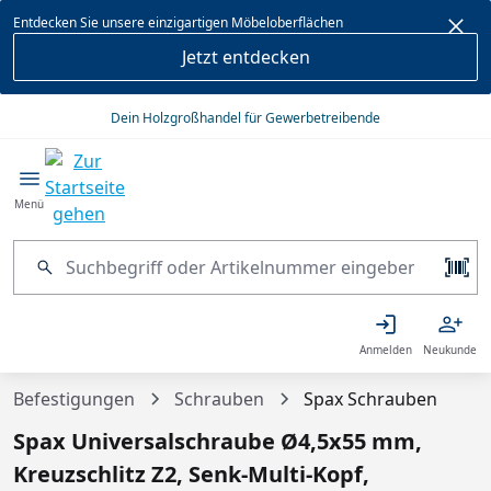
alt springen
Entdecken Sie unsere einzigartigen Möbeloberflächen
Jetzt entdecken
Dein Holzgroßhandel für Gewerbetreibende
Menü
Anmelden
Neukunde
Befestigungen
Schrauben
Spax Schrauben
Spax Universalschraube Ø4,5x55 mm,
Kreuzschlitz Z2, Senk-Multi-Kopf,