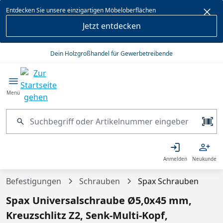
alt springen
Entdecken Sie unsere einzigartigen Möbeloberflächen
Jetzt entdecken
Dein Holzgroßhandel für Gewerbetreibende
Menü
Anmelden
Neukunde
Befestigungen
Schrauben
Spax Schrauben
Spax Universalschraube Ø5,0x45 mm,
Kreuzschlitz Z2, Senk-Multi-Kopf,