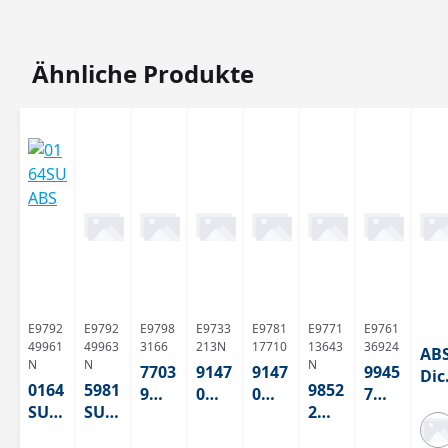
Produktgalerie überspringen
Ähnliche Produkte
E9792
E9792
E9798
E9733
E9781
E9771
E9761
49961
49963
3166
213N
17710
13643
36924
ABS
N
N
N
7703
9147
9147
9945
Dic
0164
5981
9852
9
0
0
7
ka
SU
SU
2
Blan
Whit
Whit
Grue
e
ABS
ABS
Grap
co
e 2
e 2
n
Lac