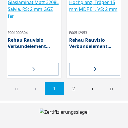
P001000304
P00512953
Rehau Rauvisio
Rehau Rauvisio
Verbundelement
Verbundelement
Crystal Slim, VS: 2 mm
Crystal, 1687L Sabbia
Glaslaminat Matt
Hochglanz, Träger 15
3208L Salvia, RS: 2
mm MDF E1, VS: 2 mm
mm GGZ far
1
2