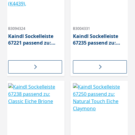
B3094324
B3004331
Kaindl Sockelleiste
Kaindl Sockelleiste
67221 passend zu:
67235 passend zu:
Pine Multistrip
Eiche | Oak Fresco
Barn(K5272), Oak
Bark (K4382)
Fortress Kornborg
(K4439),