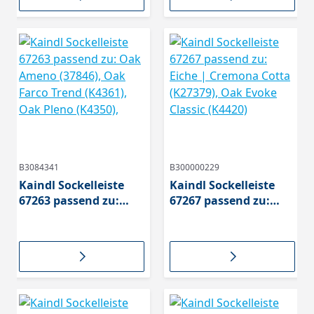
(K4415)
B3084341
B300000229
Kaindl Sockelleiste
Kaindl Sockelleiste
67263 passend zu:
67267 passend zu:
Oak Ameno (37846),
Eiche | Cremona
Oak Farco Trend
Cotta (K27379), Oak
(K4361), Oak Pleno
Evoke Classic (K4420)
(K4350),