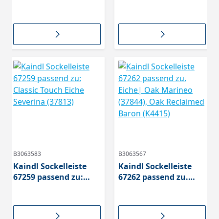
Dekor: Eiche | Oak
Eiche | Oak Evoke
CHALET (35252)
Coast (K5573)
B3063583
B3063567
Kaindl Sockelleiste
Kaindl Sockelleiste
67259 passend zu:
67262 passend zu.
Classic Touch Eiche
Eiche| Oak Marineo
Severina (37813)
(37844), Oak
Reclaimed Baron