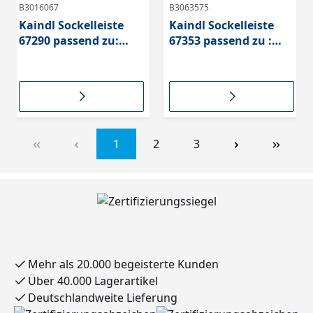
B3016067
B3063575
Kaindl Sockelleiste
Kaindl Sockelleiste
67290 passend zu:
67353 passend zu :
Eiche | Oak Cordoba
Classic Eiche
Elegante, (K2239)
Multistrip Craft
1
2
3
Mehr als 20.000 begeisterte Kunden
Über 40.000 Lagerartikel
Deutschlandweite Lieferung