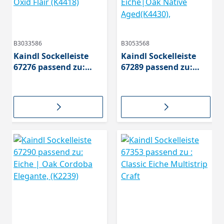
B3033586
B3053568
Kaindl Sockelleiste
Kaindl Sockelleiste
67276 passend zu:
67289 passend zu:
Oak Ferrara
Eiche|Oak Farco
Chillwond (K2144),
Elegance(K4362),
Eiche|Oak Oxid Flair
Eiche|Oak Native
(K4418)
Aged(K4430),