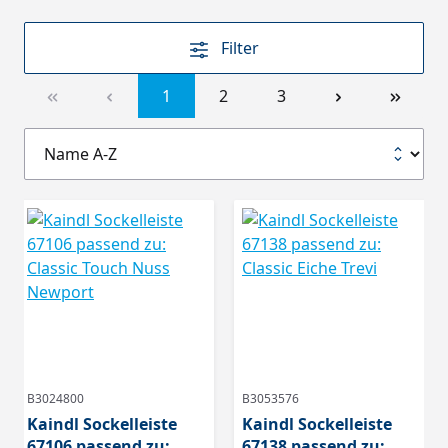
Filter
1
2
3
B3024800
B3053576
Kaindl Sockelleiste
Kaindl Sockelleiste
67106 passend zu:
67138 passend zu: