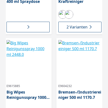
400 ml Spraydose
Kraftreiniger
2 Varianten
E9615885
E9604232
Big Wipes
Bremsen-/Industrierei
Reinigunsspray 1000
niger 500 ml 1170.7
ml 2448.0