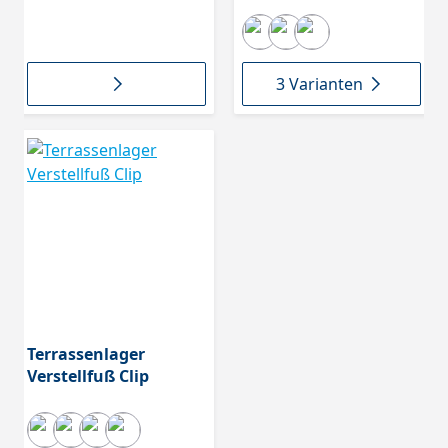
155mm und groß 145-
225mm Höhe 80mm,
6955
3 Varianten
Terrassenlager
Verstellfuß Clip