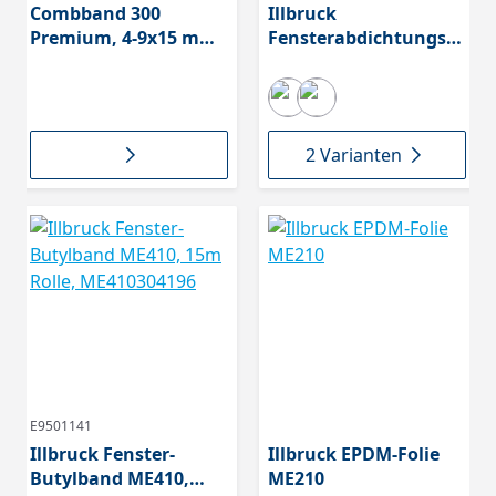
Combband 300
Illbruck
Premium, 4-9x15 mm,
Fensterabdichtungsm
8 m Rolle, grau,
aterial
1635043G
2 Varianten
E9501141
Illbruck Fenster-
Illbruck EPDM-Folie
Butylband ME410,
ME210