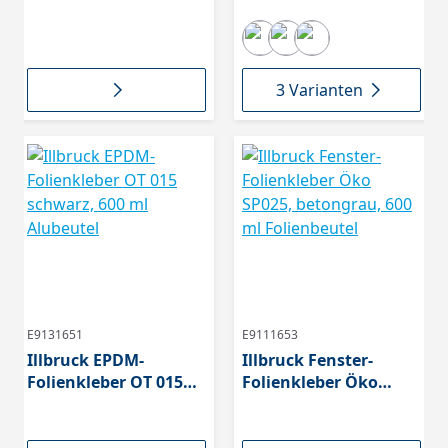
15m Rolle,
ME410304196
3 Varianten
E9131651
E9111653
Illbruck EPDM-
Illbruck Fenster-
Folienkleber OT 015
Folienkleber Öko
schwarz, 600 ml
SP025, betongrau, 600
Alubeutel
ml Folienbeutel