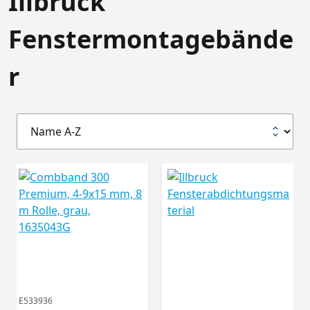
Illbruck
Fenstermontagebände
r
E533936