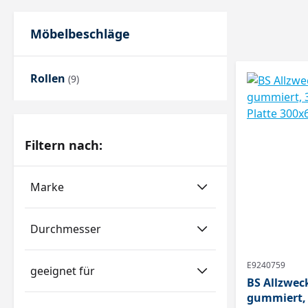
Möbelbeschläge
Rollen
(9)
Filtern nach:
Marke
Durchmesser
E9240759
geeignet für
BS Allzweck-R
gummiert, 350kg, Rolle 100mm