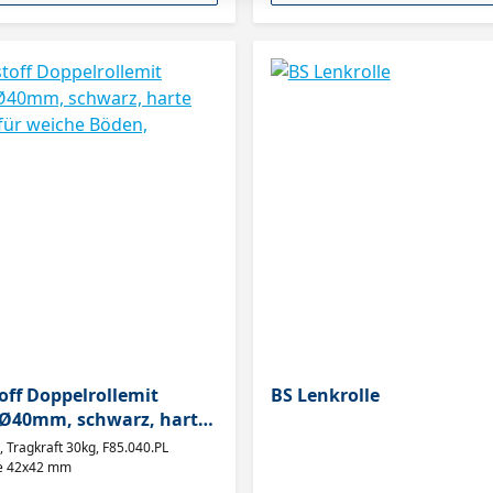
off Doppelrollemit
BS Lenkrolle
 schwarz, harte
Lauffläche, für weiche Böden,
.PL
te 42x42 mm