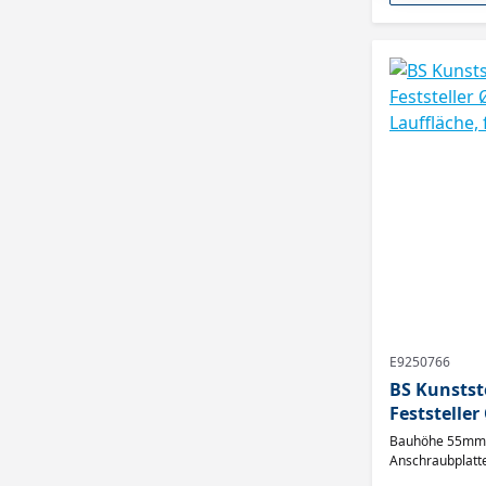
E9250766
BS Kunstst
Feststeller Ø40mm,
Bauhöhe 55mm, Tragkraft 30kg, F85.040
Anschraubplat