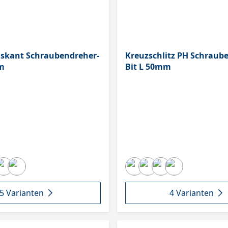
skant Schraubendreher-
Kreuzschlitz PH Schraub
mm
Bit L 50mm
5 Varianten
4 Varianten