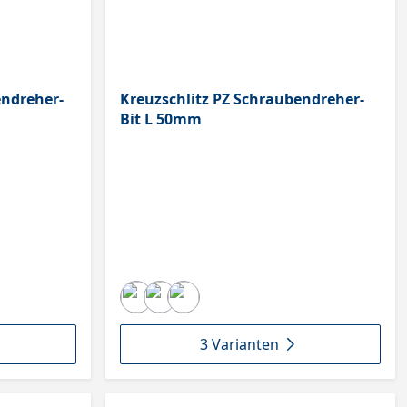
endreher-
Kreuzschlitz PZ Schraubendreher-
Bit L 50mm
3 Varianten