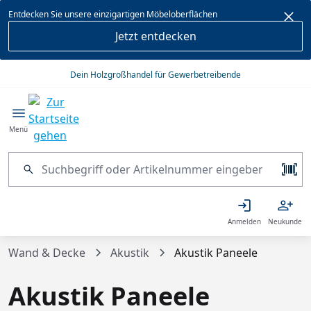
alt springen
Entdecken Sie unsere einzigartigen Möbeloberflächen
Jetzt entdecken
Dein Holzgroßhandel für Gewerbetreibende
Menü
Anmelden
Neukunde
Wand & Decke
Akustik
Akustik Paneele
Akustik Paneele