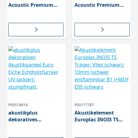
Acoustic Premium
Acoustic Premium
Deckensegel, Typ B,
Deckensegel, Typ B,
Holzart Lärche weiß,
Holzart Weißtanne, ,
P00518814
P00117787
akustikplus
Akustikelement
dekoratives
Europlac INOIS TS
Akustikpaneel Euro
Träger: Vlies schwarz
Eiche Echtholzfurnier,
10mm (schwer