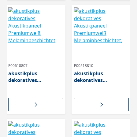
P00618807
P00518810
akustikplus
akustikplus
dekoratives
dekoratives
Akustikpaneel
Akustikpaneel
Premiumweiß
Premiumweiß
Melaminbeschichtet,
Melaminbeschichtet,