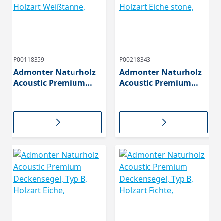
P00118359
P00218343
Admonter Naturholz
Admonter Naturholz
Acoustic Premium
Acoustic Premium
Deckensegel, Typ A,
Deckensegel, Typ B,
Holzart Weißtanne,
Holzart Eiche stone,