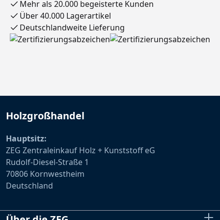
Mehr als 20.000 begeisterte Kunden
Über 40.000 Lagerartikel
Deutschlandweite Lieferung
Holzgroßhandel
Hauptsitz:
ZEG Zentraleinkauf Holz + Kunststoff eG
Rudolf-Diesel-Straße 1
70806 Kornwestheim
Deutschland
Über die ZEG