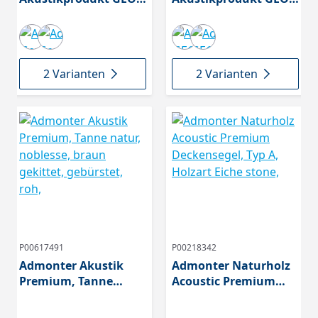
Eiche
Tanne
2 Varianten
2 Varianten
P00617491
P00218342
Admonter Akustik
Admonter Naturholz
Premium, Tanne
Acoustic Premium
natur, noblesse,
Deckensegel, Typ A,
braun gekittet,
Holzart Eiche stone,