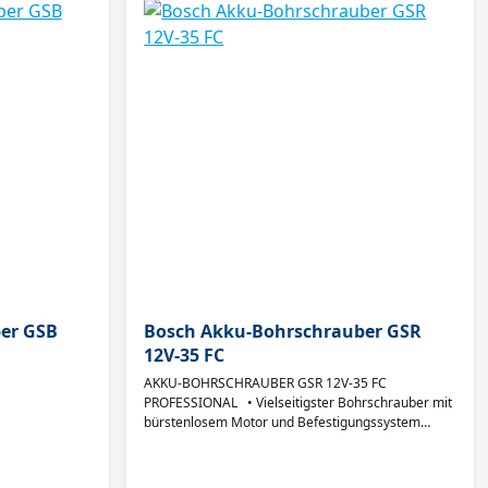
Minimaler Kurvenradius 15 mm
Schwingungsgesamtwerte (Schneiden von Blech)
Schwingungsemissionswert ah 9,6 m/s²
Unsicherheit K 1,5 m/s²
Geräusch-/Vibrationsinformation Schalldruckpegel
70 dB(A) Schallleistungspegel 81 dB(A)
Unsicherheit K 3 dB
er GSB
Bosch Akku-Bohrschrauber GSR
12V-35 FC
AKKU-BOHRSCHRAUBER GSR 12V-35 FC
PROFESSIONAL • Vielseitigster Bohrschrauber mit
bürstenlosem Motor und Befestigungssystem
„FlexiClick“ im 12-Volt-Segment • FlexiClick System:
einfach zu wechselnde Zubehörteile für bis zu 8
Kombinationen • Extrem kompakt bei gleichzeitig