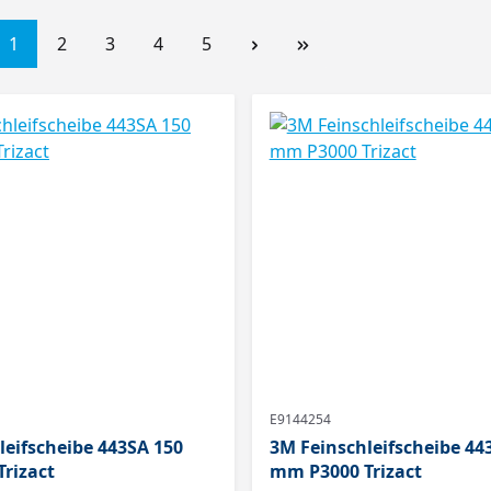
1
2
3
4
5
E9144254
leifscheibe 443SA 150
3M Feinschleifscheibe 44
rizact
mm P3000 Trizact