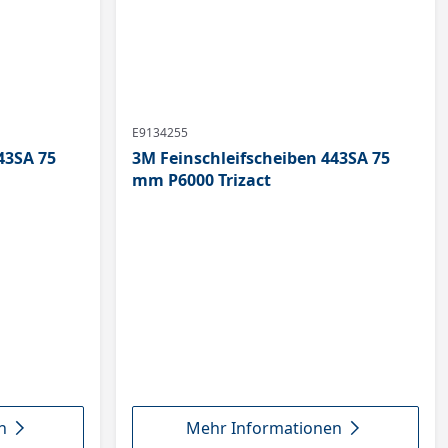
E9134255
43SA 75
3M Feinschleifscheiben 443SA 75
mm P6000 Trizact
n
Mehr Informationen