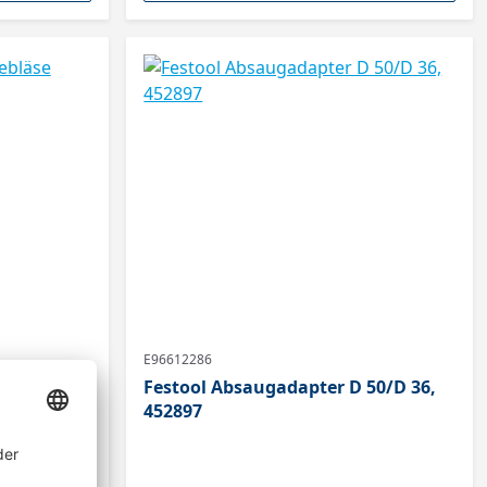
E96612286
ebläse
Festool Absaugadapter D 50/D 36,
452897