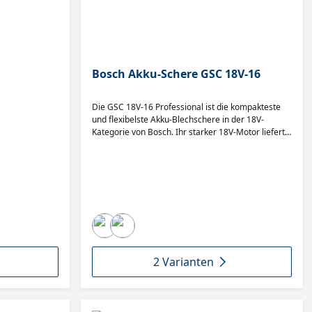
Bosch Akku-Schere GSC 18V-16
Die GSC 18V-16 Professional ist die kompakteste
und flexibelste Akku-Blechschere in der 18V-
Kategorie von Bosch. Ihr starker 18V-Motor liefert
die gleiche Leistung wie kabelgebundene
Werkzeuge mit 700 W. Eine ergonomische Bauform
und eine Griffgröße von lediglich 185 mm sorgen
für eine perfekte Werkzeugbalance. Die Schere ist
zum Schneiden einer Vielzahl von Metallen mit
einer Dicke von bis zu 1,6 mm geeignet. Das Gerät
ist kompatibel mit allen Bosch Professional 18V-
Akkus und -Ladegeräten (Professional 18V System).
TECHNISCHE DATEN Gewicht exkl. Akku 1,5 kg
Schnittkapazität Stahl (800 N/mm²), max. 0,7 mm
2 Varianten
Schnittkapazität Stahl (600 N/mm²), max. 1 mm
Schnittkapazität Stahl (400 N/mm²), max. 1,6 mm
Schnittkapazität Alu (250 N/mm²), max. 2 mm
Akkuspannung 18 V Leerlaufhubzahl 3.400 min-1