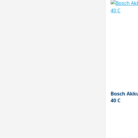
Bosch Akk
40 C