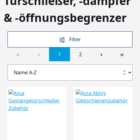
Türschließer, -dämpfer
& -öffnungsbegrenzer
Filter
1
2