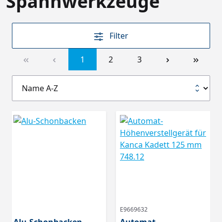
Spannwerkzeuge
Filter
1
2
3
E9669632