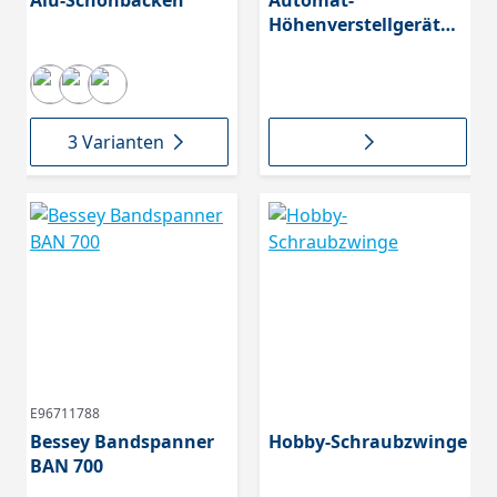
Alu-Schonbacken
Automat-
Höhenverstellgerät
für Kanca Kadett 125
mm 748.12
3 Varianten
E96711788
Bessey Bandspanner
Hobby-Schraubzwinge
BAN 700