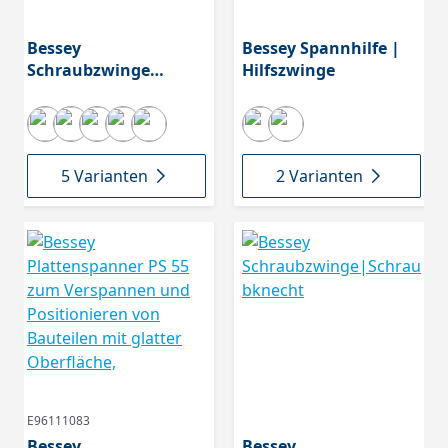
Bessey
Bessey Spannhilfe |
Schraubzwinge
Hilfszwinge
KliKlamp
5 Varianten
2 Varianten
E96111083
Bessey
Bessey