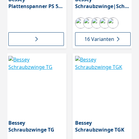
Plattenspanner PS 55
Schraubzwinge|Schra
zum Verspannen und
ubknecht
Positionieren von
Bauteilen mit glatter
Oberfläche,
16 Varianten
Bessey
Bessey
Schraubzwinge TG
Schraubzwinge TGK