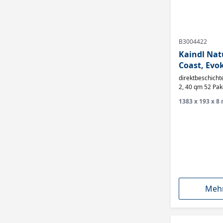
B3004422
Kaindl Nat
Coast, Evok
Optima HDF
direktbeschichterer L
K5573,
2, 40 qm 52 Pak
1383 x 193 x 8 
Mehr