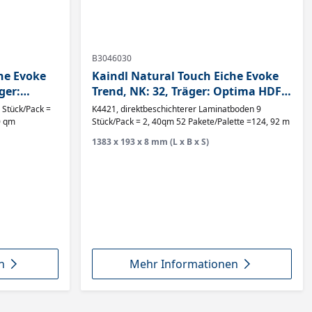
B3046030
he Evoke
Kaindl Natural Touch Eiche Evoke
ger:
Trend, NK: 32, Träger: Optima HDF,
e AC4,
Abriebklasse AC4,
K4421, direktbeschichterer Laminatboden 9
0 qm
Stück/Pack = 2, 40qm 52 Pakete/Palette =124, 92 m
1383 x 193 x 8 mm (L x B x S)
n
Mehr Informationen