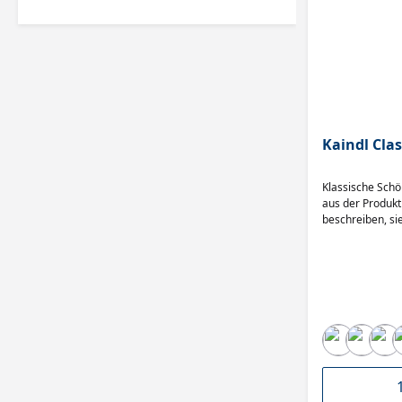
Kaindl Cla
Klassische Sch
aus der Produkt
beschreiben, sie
und modernes W
nach einem Fußb
bestimmten Rau
Boden mit einer
Entscheiden Sie 
Boden, mit dem 
Freude haben we
die große Palet
Dielenformaten.
verschiedene D
Optima Trägerp