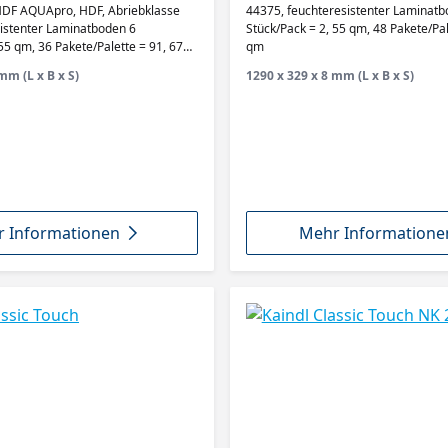
 4399,
HDF AQUApro, Abriebkla
 HDF AQUApro, HDF, Abriebklasse
44375, feuchteresistenter Laminatbo
Stück/Pack = 2, 55 qm, 48 Pakete/Pal
55 qm, 36 Pakete/Palette = 91, 67
qm
mm (L x B x S)
1290 x 329 x 8 mm (L x B x S)
 Informationen
Mehr Informatione