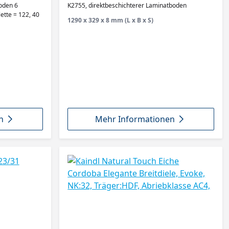
sse AC5
AQUApro, Abriebklasse AC5
den 6
K2755, direktbeschichterer Laminatboden
ette = 122, 40
1290 x 329 x 8 mm (L x B x S)
n
Mehr Informationen