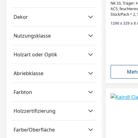
Strato Tile,
NK 33, Träger:
AC5, feuchteresistenter Laminatboden 6
Stück/Pack = 2, 
Dekor
qm
1290 x 329 x 8 
Nutzungsklasse
Holzart oder Optik
Mehr
Abriebklasse
Farbton
Holzzertifizierung
Farbe/Oberfläche