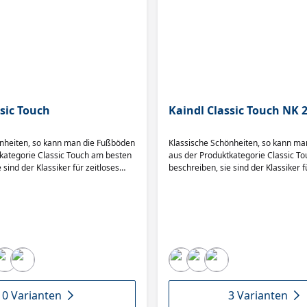
ssic Touch
Kaindl Classic Touch NK 
önheiten, so kann man die Fußböden
Klassische Schönheiten, so kann m
kategorie Classic Touch am besten
aus der Produktkategorie Classic T
 sind der Klassiker für zeitloses
beschreiben, sie sind der Klassiker f
ohnen. Sie sind auf der Suche
und modernes Wohnen. Sie sind auf
oden, der perfekt in einen
nach einem Fußboden, der perfekt i
m passt? Sie wünschen sich einen
bestimmten Raum passt? Sie wünsch
 authentischen Oberfläche?
Boden mit einer authentischen Ober
sich mit Classic Touch für einen
Entscheiden Sie sich mit Classic Tou
Sie auch in vielen Jahren noch Ihre
Boden, mit dem Sie auch in vielen J
rden. Werfen Sie einen Blick auf
Freude haben werden. Werfen Sie ei
te an Farbstellungen und
die große Palette an Farbstellungen
 • Authentische Oberfläche •
Dielenformaten. • Authentische Ober
ielenformate und Designs • HDF-
verschiedene Dielenformate und De
10 Varianten
3 Varianten
latte
Optima Trägerplatte