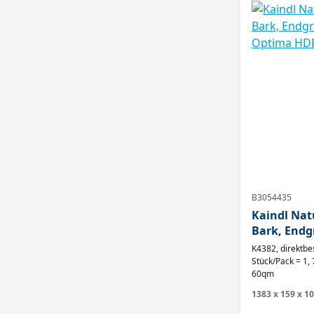
B3054435
Kaindl Nat
Bark, Endgr
Optima HDF
K4382, direktbe
Stück/Pack = 1,
60qm
1383 x 159 x 10