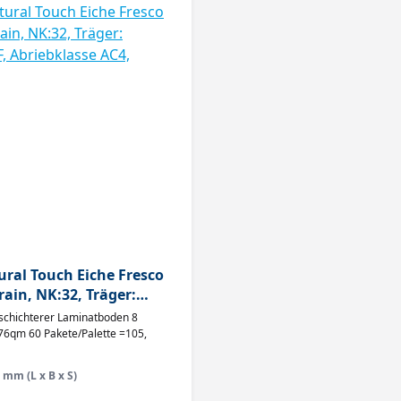
ural Touch Eiche Fresco
ain, NK:32, Träger:
, Abriebklasse AC4,
schichterer Laminatboden 8
 76qm 60 Pakete/Palette =105,
 mm (L x B x S)