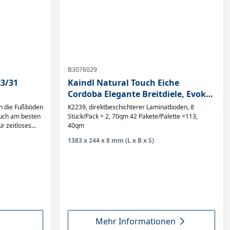
B3076029
23/31
Kaindl Natural Touch Eiche
Cordoba Elegante Breitdiele, Evoke,
NK:32, Träger:HDF, Abriebklasse
an die Fußböden
K2239, direktbeschichterer Laminatboden, 8
AC4,
ouch am besten
Stück/Pack = 2, 70qm 42 Pakete/Palette =113,
ür zeitloses
40qm
 der Suche
1383 x 244 x 8 mm (L x B x S)
n einen
en sich einen
fläche?
ch für einen
ahren noch Ihre
nen Blick auf
 und
fläche •
signs • HDF-
Mehr Informationen