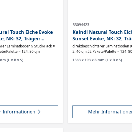
B3094423
ural Touch Eiche Evoke
Kaindl Natural Touch Eic
e, NK: 32, Träger:
Sunset Evoke, NK: 32, Trä
, Abriebklasse AC4,
Optima HDF, Abriebklass
aminatboden 9 Stück/Pack =
direktbeschichterer Laminatboden 9 Stück/Pack =
K5574,
ete/Palette = 124, 80 qm
2, 40 qm 52 Pakete/Palette = 124, 8
mm (L x B x S)
1383 x 193 x 8 mm (L x B x S)
 Informationen
Mehr Informatione