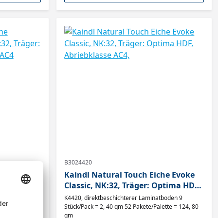
B3024420
he
Kaindl Natural Touch Eiche Evoke
K:32,
Classic, NK:32, Träger: Optima HDF,
ebklasse
Abriebklasse AC4,
tboden
K4420, direktbeschichterer Laminatboden 9
Stück/Pack = 2, 40 qm 52 Pakete/Palette = 124, 80
qm