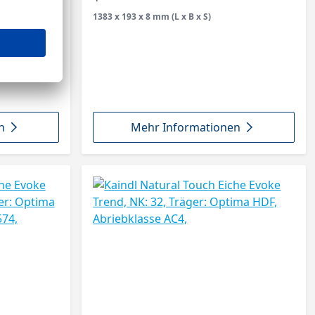
1383 x 193 x 8 mm (L x B x S)
n
Mehr Informationen