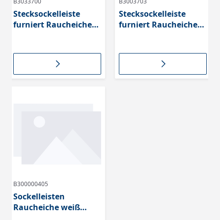
B3033700
B3003703
Stecksockelleiste
Stecksockelleiste
furniert Raucheiche
furniert Raucheiche
Puro weiß geölt,
Sauvage geölt,
Massivholzkern,
Massivholzkern,
410709
410708
B300000405
Sockelleisten
Raucheiche weiß
furniert, lackiert,