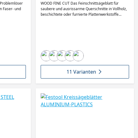
WOOD FINE CUT Das Feinschnittsägeblatt für
n Faser- und
saubere und ausrissarme Querschnitte in Vollholz,
beschichtete oder furnierte Plattenwerkstoffe
sowie Acrylglas. Widerstandskraft und Präzision bei
härtesten Bedingungen. Auf Anwendung und
Material zugeschnitten. Aus einem qualitativ
hochwertigen Stahl sowie Sägezähnen aus
Feinstkorn-Hartmetall. Denn erst wenn das
Sägeblatt so gut ist wie die Maschine, entsteht der
perfekte Schnitt. Zusätzlich zu den Wechselzähnen
kommt ein sogenannter Dachzahn zum Einsatz.
Dieser entlastet die Wechselzähne und sorgt für
eine hohe und gleichmäßige Laufruhe sowie eine
11 Varianten
lange Standzeit Herrvorragende Schnittqualität -
saubere und ausrissarme Schnitte Sägezähne
gefertigt aus hochwertigem Metall - für optimalen
Sägefortschritt und perfekte Schnitte Schnittwinkel
und Zahnform auf Anwendung und Maschine
abgestimmt Farbcodierung erleichtert die Auswahl
des richtigen Sägeblatts Ideal abgestimmt auf
deine Säge - für exaktes, effizientes Arbeiten für
furnierte und beschichtete Platten, Vollholz-
Querschnitte, MDF – feiner Schnitt.