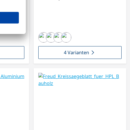
Hartmetall bestücktes Kreissägeblatt mit
Wechselzahn (W) für schnellen Sägefortschritt in
Vollholz sowie Spanplatten. Aus einem qualitativ
hochwertigen Stahl sowie Sägezähnen aus
Feinstkorn-Hartmetall.
4 Varianten