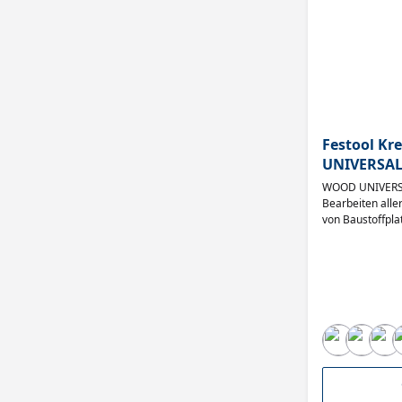
Festool Kr
UNIVERSA
WOOD UNIVERSAL
Bearbeiten alle
von Baustoffpla
Widerstandskraf
Bedingungen. A
zugeschnitten. 
Stahl sowie Säg
Denn erst wenn 
Maschine, entste