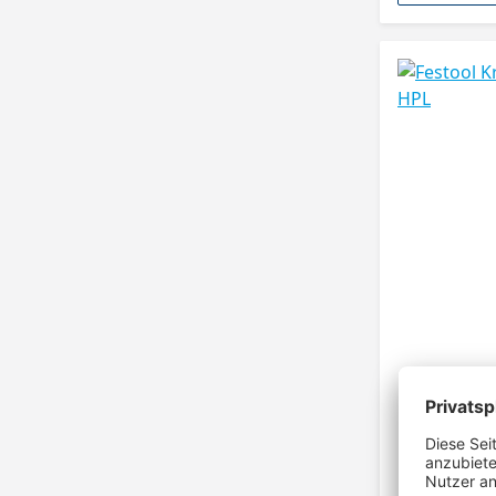
Festool Kr
HPL
LAMINATE/HPL I
melaminharz-geb