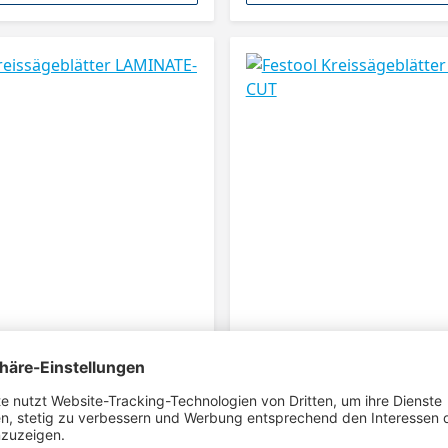
eissägeblätter LAMINATE-
Festool Kreissägeblätte
CUT
deal geeignet für Laminat und
WOOD RIP CUT Für schnelles Arbeit
undene Platten (z. B. Trespa®).
Krafteinsatz, speziell beim Vollholz-
Geeignet für Hart- und Weichhölzer.