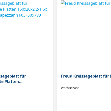
sägeblatt für
Freud Kreissägeblatt für 
te Platten
1,6x Z48 Flach-
Wechselzahn
 F03FS09799