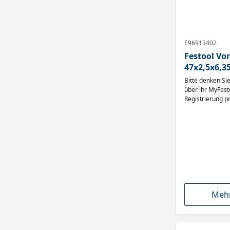
E96913402
Festool Vor
47x2,5x6,35
Bitte denken Si
über ihr MyFest
Registrierung pr
inclusiv-Garanti
Mehr