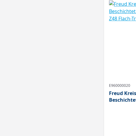
E960000020
Freud Kreis
Beschichte
160x20x2,2/
Trapezzahn