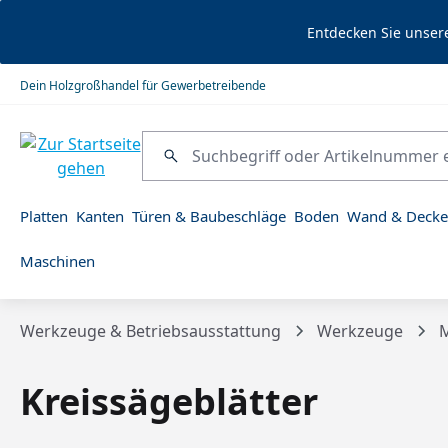
springen
Zur Hauptnavigation springen
Entdecken Sie unser
Dein Holzgroßhandel für Gewerbetreibende
Platten
Kanten
Türen & Baubeschläge
Boden
Wand & Decke
Maschinen
Werkzeuge & Betriebsausstattung
Werkzeuge
M
Kreissägeblätter