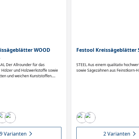
eissägeblätter WOOD
Festool Kreissägeblätter
L
 Der Allrounder für das
STEEL Aus einem qualitativ hochwert
r Hölzer und Holzwerkstoffe sowie
sowie Sägezähnen aus Feinstkorn-Ha
tten und weichen Kunststoffen.
t und Präzision bei härtesten
uf Anwendung und Material
Aus einem qualitativ hochwertigen
ezähnen aus Feinstkorn-Hartmetall.
das Sägeblatt so gut ist wie die
ht der perfekte Schnitt.
9 Varianten
2 Varianten