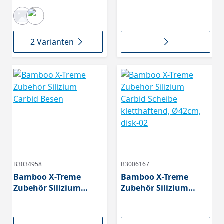
(Exterior wood
cleaner)
Grundreinigung von
Holzoberflächen,
2 Varianten
B3034958
B3006167
Bamboo X-Treme
Bamboo X-Treme
Zubehör Silizium
Zubehör Silizium
Carbid Besen
Carbid Scheibe
kletthaftend, Ø42cm,
disk-02