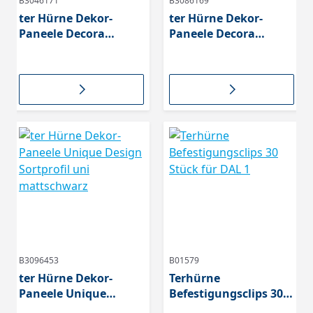
B3046171
B3086169
ter Hürne Dekor-
ter Hürne Dekor-
Paneele Decora
Paneele Decora
Edition Esche
Edition Uni
Kristallweiß,
Kristallweiß,
seidenmatt,
seidenmatt,
Softprofil, 0 mm Fuge,
Softprofil, 0 mm Fuge,
B3096453
B01579
ter Hürne Dekor-
Terhürne
Paneele Unique
Befestigungsclips 30
Design Sortprofil uni
Stück für DAL 1