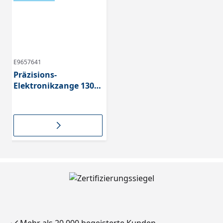
E9657641
Präzisions-
Elektronikzange 130
mm 430.01