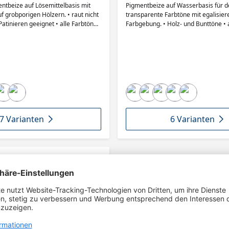
entbeize auf Lösemittelbasis mit
Pigmentbeize auf Wasserbasis für d
robporigen Hölzern. • raut nicht
transparente Farbtöne mit egalisier
Patinieren geeignet • alle Farbtöne
Farbgebung. • Holz- und Bunttöne • alle Farbtöne
chbar • große Farbtonvielfalt
miteinander mischbar • große Farbto
stoffe und Pigmente
lichtechte Pigmente • Pinselauftrag =
Beizbild • Spritzauftrag = unbenetzt
7 Varianten
6 Varianten