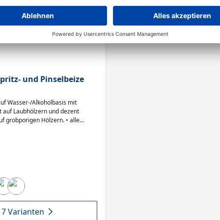
pritz- und Pinselbeize
auf Wasser-/Alkoholbasis mit
kt auf Laubhölzern und dezent
 grobporigen Hölzern. • alle
nander mischbar • große
 lichtechte Farbstoffe •
 dezent betonte Pore • Spritzauftrag
er Effekt
17 Varianten