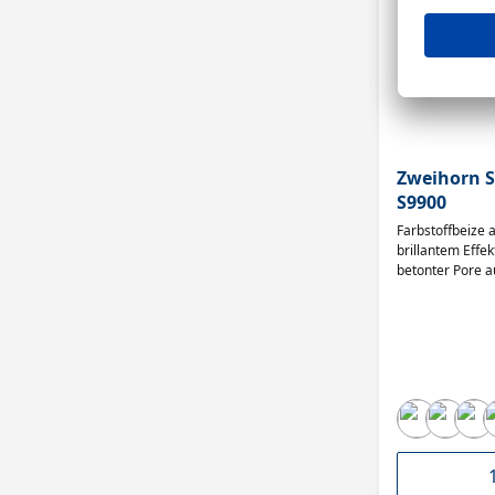
Zweihorn S
S9900
Farbstoffbeize 
brillantem Effe
betonter Pore auf
Farbtöne mitei
Farbtonvielfalt •
Pinselauftrag =
= klarer, brillant