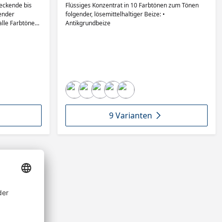
eckende bis
Flüssiges Konzentrat in 10 Farbtönen zum Tönen
ender
folgender, lösemittelhaltiger Beize: •
Antikgrundbeize
nvielfalt •
 rustikales
e Pore
9 Varianten