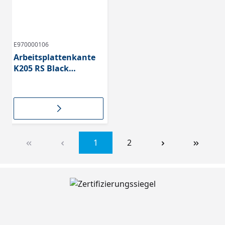
E970000106
Arbeitsplattenkante
K205 RS Black
Concrete
1
2