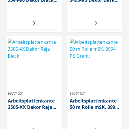
3344-90 Dekor Black
3493-KS Dekor Dark
Granite
cobble E 1407 KS
E9771251
E9791621
Arbeitsplattenkante
Arbeitsplattenkante
3505-XX Dekor Raja
50 m Rolle mSK, 3994
Black
PE Granit