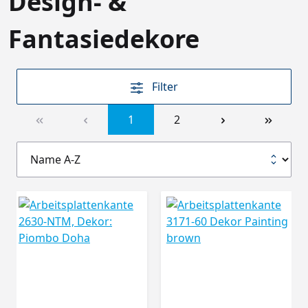
Design- &
Fantasiedekore
Filter
1
2