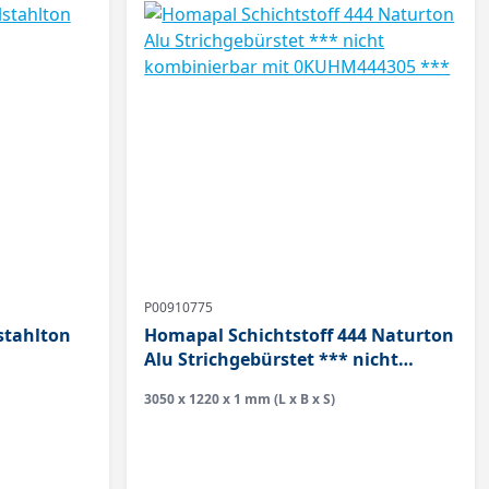
P00910775
stahlton
Homapal Schichtstoff 444 Naturton
Alu Strichgebürstet *** nicht
kombinierbar mit 0KUHM444305
3050 x 1220 x 1 mm (L x B x S)
***