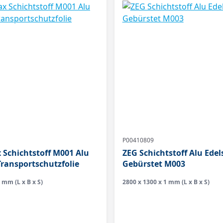
P00410809
Schichtstoff M001 Alu
ZEG Schichtstoff Alu Edel
Transportschutzfolie
Gebürstet M003
 mm (L x B x S)
2800 x 1300 x 1 mm (L x B x S)