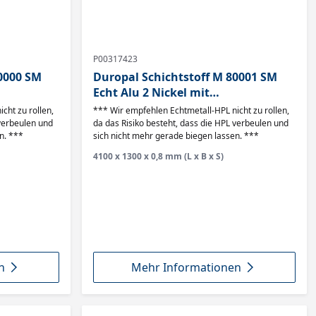
P00317423
0000 SM
Duropal Schichtstoff M 80001 SM
Echt Alu 2 Nickel mit
Transportschutzfolie
cht zu rollen,
*** Wir empfehlen Echtmetall-HPL nicht zu rollen,
 verbeulen und
da das Risiko besteht, dass die HPL verbeulen und
n. ***
sich nicht mehr gerade biegen lassen. ***
4100 x 1300 x 0,8 mm (L x B x S)
n
Mehr Informationen