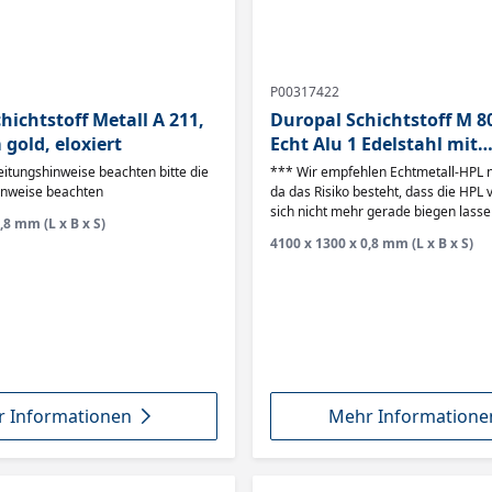
P00317422
ichtstoff Metall A 211,
Duropal Schichtstoff M 8
gold, eloxiert
Echt Alu 1 Edelstahl mit
Transportschutzfolie
ungshinweise beachten bitte die
*** Wir empfehlen Echtmetall-HPL ni
inweise beachten
da das Risiko besteht, dass die HPL
sich nicht mehr gerade biegen lasse
,8 mm (L x B x S)
4100 x 1300 x 0,8 mm (L x B x S)
 Informationen
Mehr Informatione