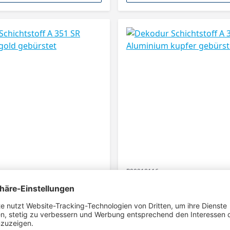
P00918116
hichtstoff A 351 SR
Dekodur Schichtstoff A 3
gold gebürstet
Aluminium kupfer gebür
2440 x 1220 x 0,8 mm (L x B x S)