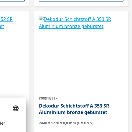
P00918117
52 SR
Dekodur Schichtstoff A 353 SR
stet
Aluminium bronze gebürstet
2440 x 1220 x 0,8 mm (L x B x S)