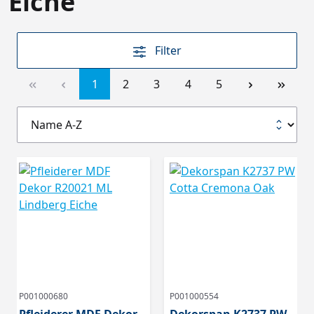
Eiche
Filter
1
2
3
4
5
P001000680
P001000554