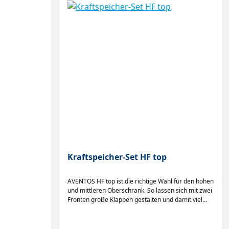
Kraftspeicher-Set HF top
AVENTOS HF top ist die richtige Wahl für den hohen
und mittleren Oberschrank. So lassen sich mit zwei
Fronten große Klappen gestalten und damit viel
Bewegungsfreiheit schaffen. Die Hochfaltklappe
kann auch während der Nutzung geöffnet bleiben.