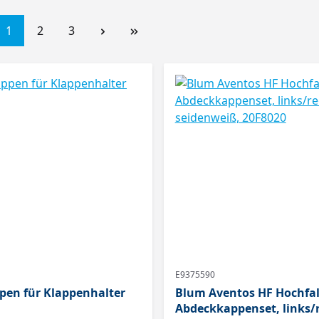
1
2
3
E9375590
en für Klappenhalter
Blum Aventos HF Hochfal
Abdeckkappenset, links/r