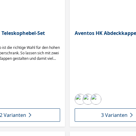
 Teleskophebel-Set
Aventos HK Abdeckkappe
ist die richtige Wahl für den hohen
berschrank. So lassen sich mit zwei
lappen gestalten und damit viel
it schaffen. Die Hochfaltklappe
nd der Nutzung geöffnet bleiben.
 von 480 bis – jetzt neu – 1.200
reiten bis 1.800 mm. Somit sind
ränke auf der Arbeitsplatte mit
realisierbar.
2 Varianten
3 Varianten