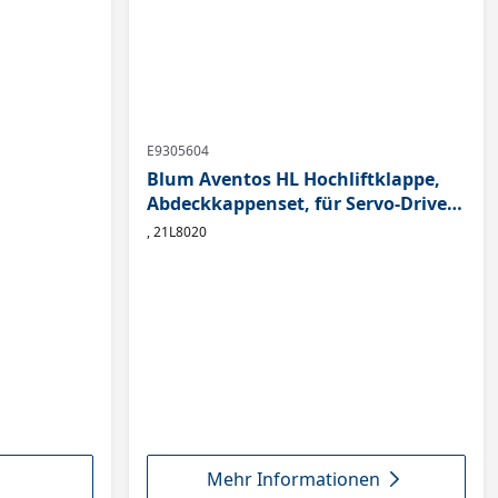
E9305604
Blum Aventos HL Hochliftklappe,
Abdeckkappenset, für Servo-Drive,
links/rechts, hellgrau
, 21L8020
Mehr Informationen