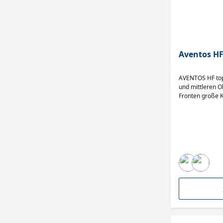
Aventos HF
AVENTOS HF top 
und mittleren O
Fronten große K
Bewegungsfreihe
kann auch währe
Für Korpushöhen
mm und Korpusb
auch Aufsatzsch
AVENTOS HF top 