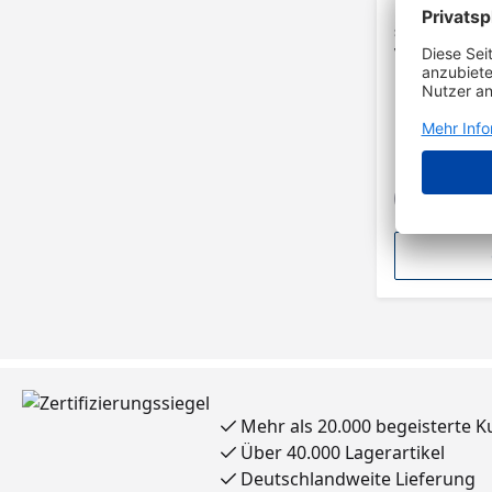
Die Verglasungs
spezialimprägni
verschiedenen S
Die Farbe gibt d
Verglasungsklot
2 mm, Grün 3 m
Länge und Breite
24 mm gleich. A
einer Kantenlän
Sortiment von Bohle. Aus speziali
Hartholz In de
von 1-5 mm Vers
Zuordnung Glas
11 mm
Mehr als 20.000 begeisterte 
Über 40.000 Lagerartikel
Deutschlandweite Lieferung