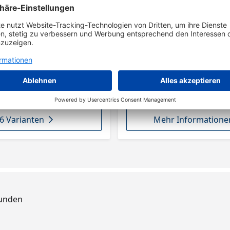
klötze von Bohle bestehen aus
ertem Hartholz und sind in
tärken von 1 bis 5 mm erhältlich.
abei die Stärke des
zes an. Weiß entspricht 1 mm, Rot
m, Gelb 4 mm und Blau 5 mm.
 sind bei allen Varianten mit 80 x
uch Glaserecken aus Eisen mit
ge von 11 mm befinden sich im
mprägniertem
n Maßen 80 x 24 mm Stärke wählbar
chiedene Farben für leichte
erecken aus Eisen mit Kantenlänge
6 Varianten
Mehr Informatione
Kunden