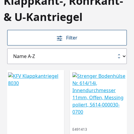
Klappkant-, Rohrkant-
& U-Kantriegel
Filter
E491413