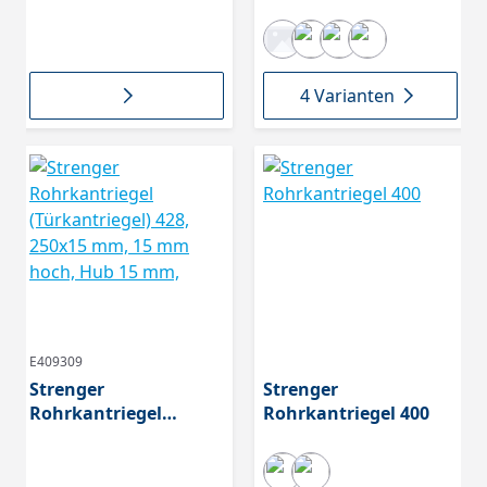
Nr.2531, Maße
(Klappkantriegel) 204
55x55mm, Hebel
normal, verzinkt,
S511-000352-500
4 Varianten
E409309
Strenger
Strenger
Rohrkantriegel
Rohrkantriegel 400
(Türkantriegel) 428,
250x15 mm, 15 mm
hoch, Hub 15 mm,