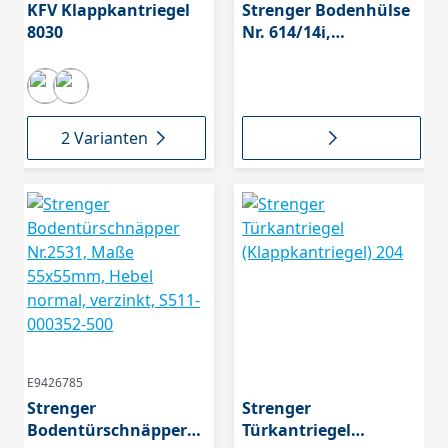
KFV Klappkantriegel
Strenger Bodenhülse
8030
Nr. 614/14i,
Innendurchmesser
11mm, Offen, Messing
poliert, S614-000030-
0700
2 Varianten
E9426785
Strenger
Strenger
Bodentürschnäpper
Türkantriegel