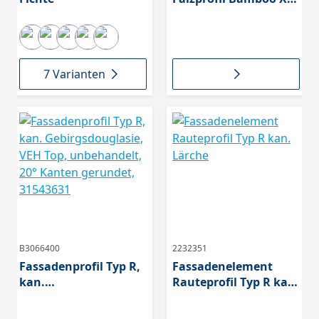
Treme unbehandelt
Stirnseite: N+F
Kanten: Längsseite
Radius,
7 Varianten
B3066400
2232351
Fassadenprofil Typ R,
Fassadenelement
kan.
Rauteprofil Typ R kan.
Gebirgsdouglasie, VEH
Lärche
Top, unbehandelt, 20°