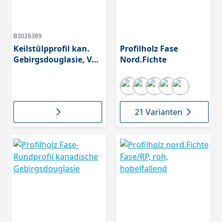
B3026389
Keilstülpprofil kan.
Profilholz Fase
Gebirgsdouglasie, VEH
Nord.Fichte
Top, gehobelt, N+F, 26-
14mm, Deckbreite ca.
119mm,
21 Varianten