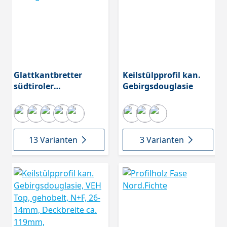
Glattkantbretter
Keilstülpprofil kan.
südtiroler
Gebirgsdouglasie
Gebirgslärche
13 Varianten
3 Varianten