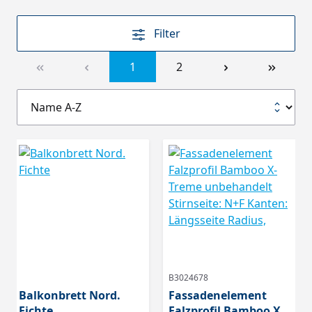
Filter
1
2
B3024678
Balkonbrett Nord.
Fassadenelement
Fichte
Falzprofil Bamboo X-