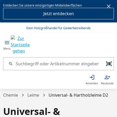
alt springen
Entdecken Sie unsere einzigartigen Möbeloberflächen
Jetzt entdecken
Dein Holzgroßhandel für Gewerbetreibende
Menü
Anmelden
Neukunde
Chemie
Leime
Universal- & Hartholzleime D2
Universal- &