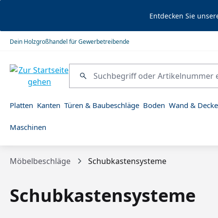
springen
Zur Hauptnavigation springen
Entdecken Sie unser
Dein Holzgroßhandel für Gewerbetreibende
Platten
Kanten
Türen & Baubeschläge
Boden
Wand & Decke
Maschinen
Möbelbeschläge
Schubkastensysteme
Schubkastensysteme