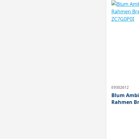
E9302612
Blum Ambia
Rahmen Bre
ZC7G0P0I