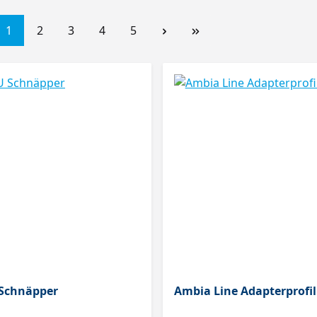
1
2
3
4
5
 Schnäpper
Ambia Line Adapterprofil