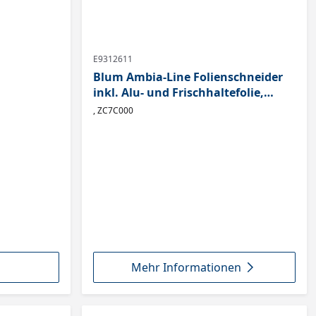
E9312611
Blum Ambia-Line Folienschneider
inkl. Alu- und Frischhaltefolie,
oriongrau
, ZC7C000
Mehr Informationen