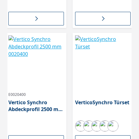
0045316
400-700mm 045315
E0020400
Vertico Synchro
VerticoSynchro Türset
Abdeckprofil 2500 mm
0020400