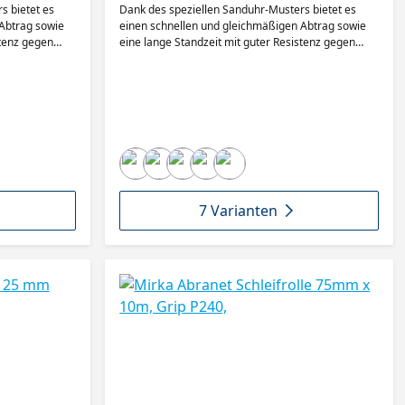
s bietet es
Dank des speziellen Sanduhr-Musters bietet es
Abtrag sowie
einen schnellen und gleichmäßigen Abtrag sowie
stenz gegen
eine lange Standzeit mit guter Resistenz gegen
mprägniert, was
Zusetzen. Das Papier ist mit Latex imprägniert, was
t gegen
Flexibilität und Widerstandsfähigkeit gegen
erfügt über
Kantenschäden gewährleistet, und verfügt über
Staubkanäle
das Mirka Multifit-Lochmuster. Die Staubkanäle
en Staub in
führen zum Absaugloch und halten den Staub in
iterhin
Schach, sodass die Schleifkörner weiterhin
n unter dem
abtragen können. Die Luftzirkulation unter dem
eim Schleifen,
Schleifmaterial reduziert die Hitze beim Schleifen,
Oberflächen
was besonders beim Schleifen von Oberflächen
partikel sind
wichtig ist. Selbst größere Holzstaubpartikel sind
7 Varianten
ter
kein Problem dank verschieden breiter
ber Holzstaub
Staubkanäle. Die Exposition gegenüber Holzstaub
ko am
ist ein erhebliches Gesundheitsrisiko am
igno von
Arbeitsplatz, daher wurde Ultimax Ligno von
Anfang an mit Mirkas staubfreier
Schleiftechnologie entwickelt.