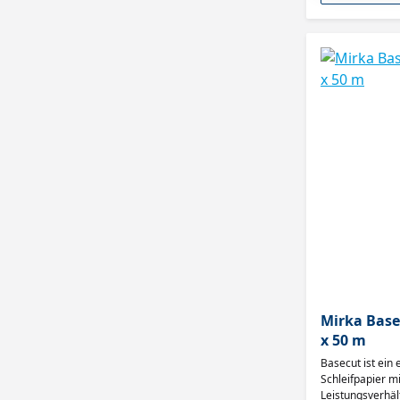
Mirka Base
x 50 m
Basecut ist ein 
Schleifpapier m
Leistungsverhäl