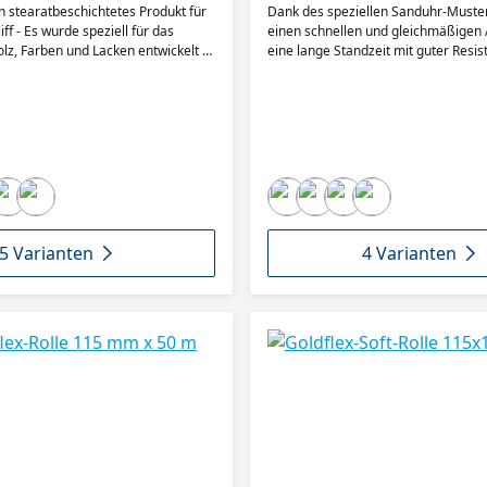
ein stearatbeschichtetes Produkt für
Dank des speziellen Sanduhr-Muster
ff - Es wurde speziell für das
einen schnellen und gleichmäßigen 
olz, Farben und Lacken entwickelt -
eine lange Standzeit mit guter Resi
esteht aus einem flexiblen,
Zusetzen. Das Papier ist mit Latex i
tex-Papier, dass sich perfekt für
Flexibilität und Widerstandsfähigkei
fen eignet - Automobil Reparatur -
Kantenschäden gewährleistet, und v
bau - Holzbearbeitung -
das Mirka Multifit-Lochmuster. Die 
eitung - Marine Industrie -
führen zum Absaugloch und halten d
ie - Kornart: Siliziumkarbid -
Schach, sodass die Schleifkörner we
ägermaterial: B-Papier / A-Papier -
abtragen können. Die Luftzirkulatio
nstharz, Progressive Bond ™
Schleifmaterial reduziert die Hitze b
-P320, P400 Streuung: Halboffen
was besonders beim Schleifen von 
wichtig ist. Selbst größere Holzstaub
5 Varianten
4 Varianten
kein Problem dank verschieden brei
Staubkanäle. Die Exposition gegenü
ist ein erhebliches Gesundheitsrisi
Arbeitsplatz, daher wurde Ultimax L
Anfang an mit Mirkas staubfreier
Schleiftechnologie entwickelt.