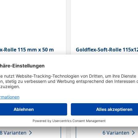
ex-Rolle 115 mm x 50 m
Goldflex-Soft-Rolle 115x
as extrem flexible Premiumprodukt
- Goldflex-Soft ist ein Flex-Finishing
ollen können
Schaumstoffunterlage - Durch diesen
ünschten Größe gefaltet werden -
besonders für Profile und schwer er
net sich somit hervorragend für
Stellen geeignet und findet daher hä
ile - Es wird ein hoher Abtrag und
Automobilbereich Anwendung - Aut
e Oberfläche erzielt - Die Anti-
Reparatur - Maler & Trockenbau - H
htung garantiert eine angenehme
- Marine Industrie - Automobilindust
oFlex ist der All-Rounder für Holz,
Aluminiumoxid - Farbe: Gold - Träger
miniumoxid - Farbe:
Latex Papier - PE-Schaum - Bindemitt
 / B-Papier -
Vollkunstharz - Körnungen: P150-P10
llkunstharz - Körnungen: P80 -P800 -
Halboffen
ffen - Maler & Trockenbau -
g
8 Varianten
6 Varianten