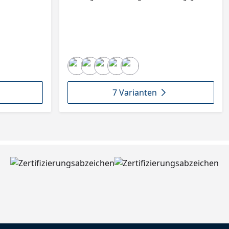
gen und
Zusetzen. Das Papier ist mit Latex imprägniert, was
 auf vielen
Flexibilität und Widerstandsfähigkeit gegen
etzt werden.
Kantenschäden gewährleistet, und verfügt über
eparatur •
das Mirka Multifit-Lochmuster. Die Staubkanäle
ng •
führen zum Absaugloch und halten den Staub in
trie •
Schach, sodass die Schleifkörner weiterhin
abtragen können. Die Luftzirkulation unter dem
, Gips /
Schleifmaterial reduziert die Hitze beim Schleifen,
rundierung,
was besonders beim Schleifen von Oberflächen
Materialien,
wichtig ist. Selbst größere Holzstaubpartikel sind
7 Varianten
gen / Messing /
kein Problem dank verschieden breiter
Staubkanäle. Die Exposition gegenüber Holzstaub
Papier •
ist ein erhebliches Gesundheitsrisiko am
tung: Halboffen
Arbeitsplatz, daher wurde Ultimax Ligno von
 Aluminium Oxid
Anfang an mit Mirkas staubfreier
 115 mm
Schleiftechnologie entwickelt.