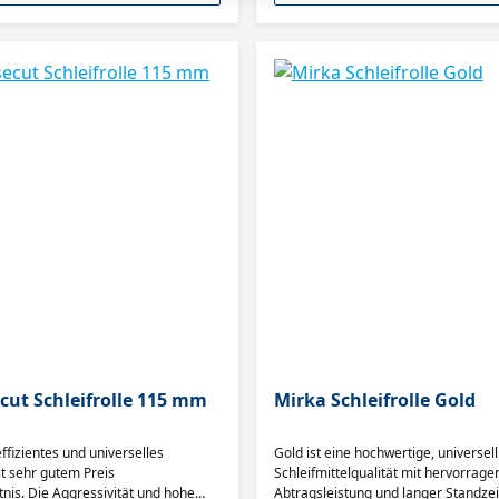
cut Schleifrolle 115 mm
Mirka Schleifrolle Gold
effizientes und universelles
Gold ist eine hochwertige, universel
it sehr gutem Preis
Schleifmittelqualität mit hervorrage
tnis. Die Aggressivität und hohe
Abtragsleistung und langer Standzeit.