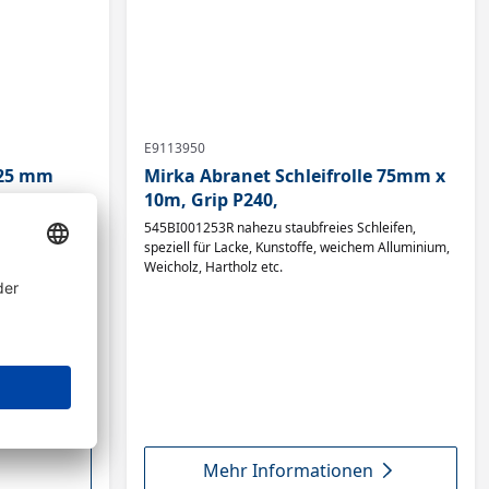
E9113950
125 mm
Mirka Abranet Schleifrolle 75mm x
10m, Grip P240,
papier auf einer
545BI001253R nahezu staubfreies Schleifen,
 Aufbau ist es
speziell für Lacke, Kunstoffe, weichem Alluminium,
reichbare
Weicholz, Hartholz etc.
ufig im
omobil
olzbearbeitung
rie - Kornart
material: A-
el :
00 - Streuung:
Mehr Informationen