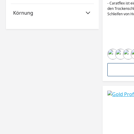
- Caratflex ist 
den Trockenschli
Körnung
Schleifen von H
Die Unterlage b
imprägnierten La
das Profilschlei
Maler & Trocken
Kunststoffbearb
Automobilindustr
Farbe: Grau - Tr
Bindemittel: Ku
Körnungen: P80