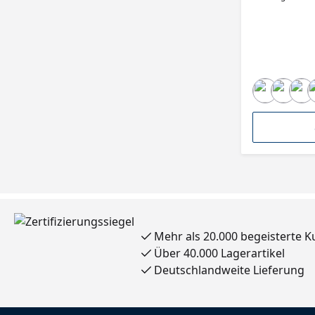
Standzeit zeich
Anwendungsbere
Holzbearbeitung
Industrie • Automobili
Hartholz, Entlac
Spachtel, Plast
Weichholz / Nad
Furnier, Spanplatten, Glas
Kornart: Alumin
Trägermaterial: 
Vollkunstharz •
Halboffen • We
Mehr als 20.000 begeisterte 
Über 40.000 Lagerartikel
Deutschlandweite Lieferung