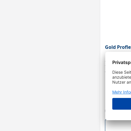
Gold Profl
- ProFlex ist d
für den Handschliff - Die Bögen oder R
einfach zur gew
Das Produkt eig
Kanten oder Prof
eine gleichmäßig
Rutsch-Beschic
Handhabung - Pr
Füller, Farbe etc - Kornart Alu
Gold - Trägermaterial: C-Papier
Bindemittel: Vo
Streuung: Halbo
Holzbearbeitun