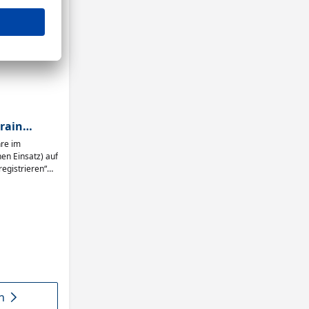
rain
hre im
en Einsatz) auf
registrieren“
90 Tagen auf
n