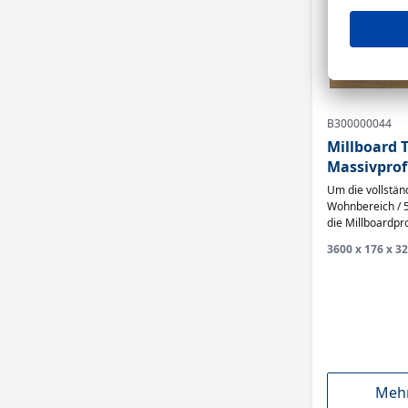
B300000044
Millboard T
Massivprof
Golden Oa
Um die vollstän
Wohnbereich / 5
die Millboardpro
Sie Ihr Bauvorh
3600 x 176 x 32
der Millboard W
Mehr