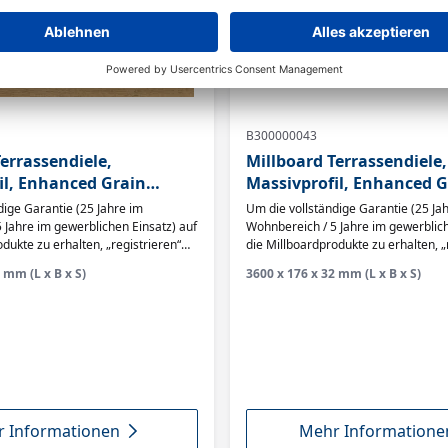
B300000043
errassendiele,
Millboard Terrassendiele,
il, Enhanced Grain
Massivprofil, Enhanced G
k
Smoked Oak
dige Garantie (25 Jahre im
Um die vollständige Garantie (25 Ja
 Jahre im gewerblichen Einsatz) auf
Wohnbereich / 5 Jahre im gewerblich
dukte zu erhalten, „registrieren“
die Millboardprodukte zu erhalten, „
aben innerhalb von 90 Tagen auf
Sie Ihr Bauvorhaben innerhalb von 
 mm (L x B x S)
3600 x 176 x 32 mm (L x B x S)
ebsite.
der Millboard Website.
 Informationen
Mehr Informatione