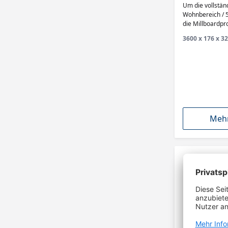
Antique O
Um die vollstän
Wohnbereich / 5
die Millboardpro
Sie Ihr Bauvorh
3600 x 176 x 32
der Millboard W
Mehr