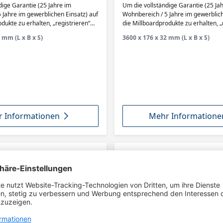
ak
Brushed Basalt
dige Garantie (25 Jahre im
Um die vollständige Garantie (25 Ja
 Jahre im gewerblichen Einsatz) auf
Wohnbereich / 5 Jahre im gewerblich
dukte zu erhalten, „registrieren“
die Millboardprodukte zu erhalten, „
aben innerhalb von 90 Tagen auf
Sie Ihr Bauvorhaben innerhalb von 
 mm (L x B x S)
3600 x 176 x 32 mm (L x B x S)
ebsite.
der Millboard Website.
 Informationen
Mehr Informatione