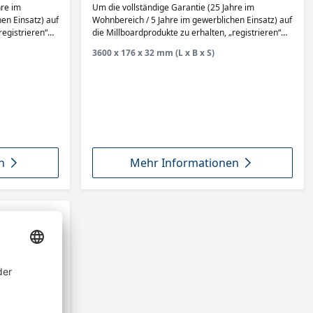
Coppered Oak
hre im
Um die vollständige Garantie (25 Jahre im
en Einsatz) auf
Wohnbereich / 5 Jahre im gewerblichen Einsatz) auf
registrieren“
die Millboardprodukte zu erhalten, „registrieren“
90 Tagen auf
Sie Ihr Bauvorhaben innerhalb von 90 Tagen auf
3600 x 176 x 32 mm (L x B x S)
der Millboard Website.
n
Mehr Informationen