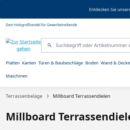
springen
Zur Hauptnavigation springen
Entdecken Sie unser
Dein Holzgroßhandel für Gewerbetreibende
Platten
Kanten
Türen & Baubeschläge
Boden
Wand & Decke
Maschinen
Terrassenbeläge
Millboard Terrassendielen
Millboard Terrassendiel