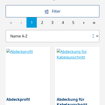
Filter
1
2
3
4
5
Abdeckprofil
Abdeckung für
Kabelausschnitt