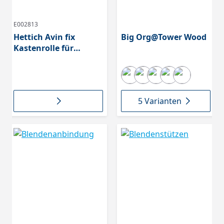
E002813
Hettich Avin fix
Big Org@Tower Wood
Kastenrolle für
Hartböden mit
Gleitlager 30 mm,
2813
5 Varianten