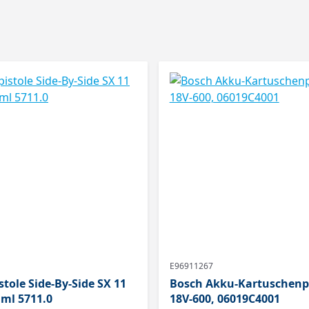
E96911267
tole Side-By-Side SX 11
Bosch Akku-Kartuschenp
 ml 5711.0
18V-600, 06019C4001