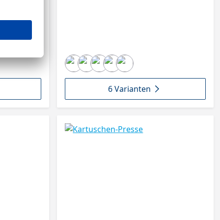
lotz Zum Griff
r Griff und
6 Varianten