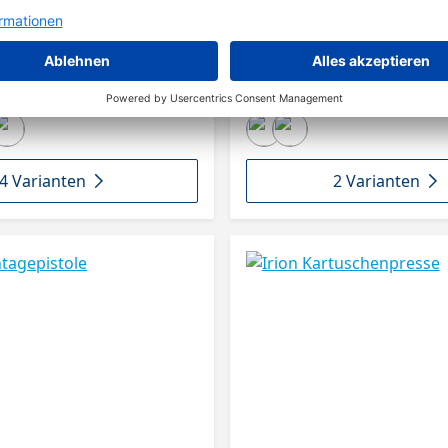
drehbarem Rohr und starkem Schubk
4-fach metallverschraubt Gummierte
Abzug Integrierter Leiterhacken
4 Varianten
2 Varianten