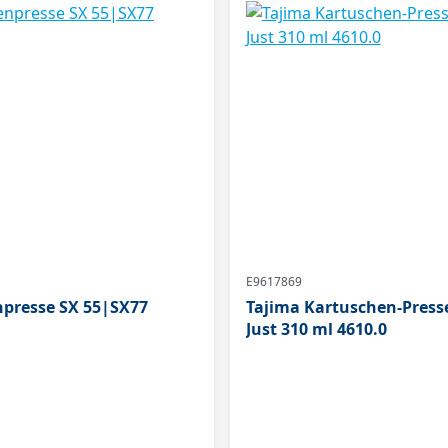
E9617869
presse SX 55|SX77
Tajima Kartuschen-Press
Just 310 ml 4610.0