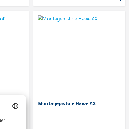
fi
Montagepistole Hawe AX
 310ml
n mit