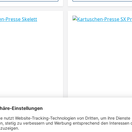
Kartuschen-Presse Skelett
Kartuschen-Presse SX Pro
Geschlossene Kartuschenpresse für
Kartuschen und Schlauchdichtmasse
stufenloser Dosierung Profi-Beutelpresse mit