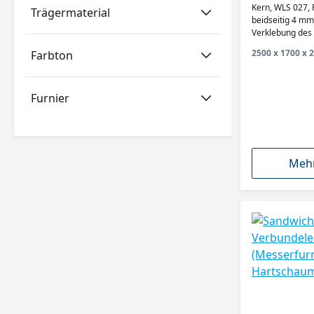
A/BB,
Kern, WLS 027, 
Trägermaterial
beidseitig 4 mm 
Verklebung des
314 Klasse 2
2500 x 1700 x 2
Farbton
Furnier
Mehr