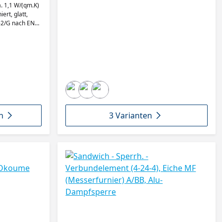
. 1,1 W/(qm.K)
ert, glatt,
-2/G nach EN
n
3 Varianten