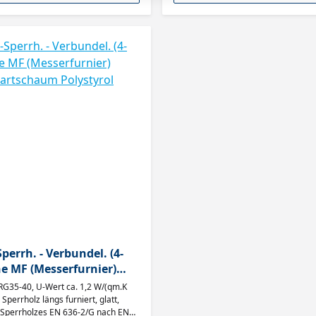
errh. - Verbundel. (4-
nier)
 XPS-Hartschaum Polystyrol
RG35-40, U-Wert ca. 1,2 W/(qm.K
Sperrholz längs furniert, glatt,
 Sperrholzes EN 636-2/G nach EN