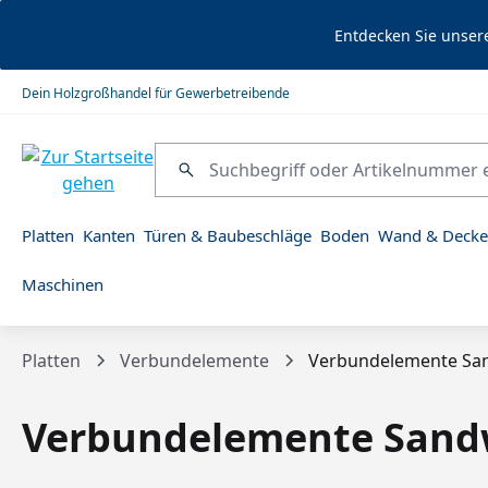
springen
Zur Hauptnavigation springen
Entdecken Sie unser
Dein Holzgroßhandel für Gewerbetreibende
Platten
Kanten
Türen & Baubeschläge
Boden
Wand & Decke
Maschinen
Platten
Verbundelemente
Verbundelemente San
Verbundelemente Sandw