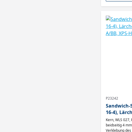
P23242
Sandwich-Sp
16-4), Lärche MF (Messerfur
A/BB,
Kern, WLS 027, 
beidseitig 4 mm 
Verklebung des