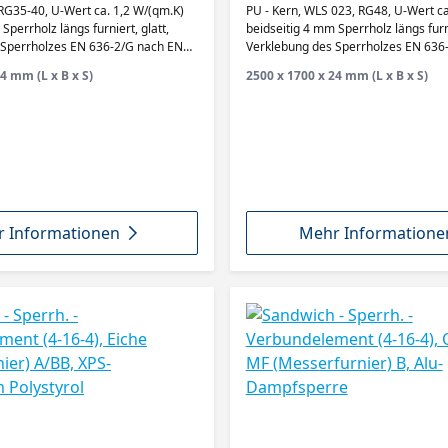
 XPS-Hartschaum Polystyrol
(Messerfurnier) A/BB, Alu-
RG35-40, U-Wert ca. 1,2 W/(qm.K)
PU - Kern, WLS 023, RG48, U-Wert ca
Dampfsperre
Sperrholz längs furniert, glatt,
beidseitig 4 mm Sperrholz längs furni
 Sperrholzes EN 636-2/G nach EN
Verklebung des Sperrholzes EN 636
314 Klasse 2
4 mm (L x B x S)
2500 x 1700 x 24 mm (L x B x S)
 Informationen
Mehr Informatione