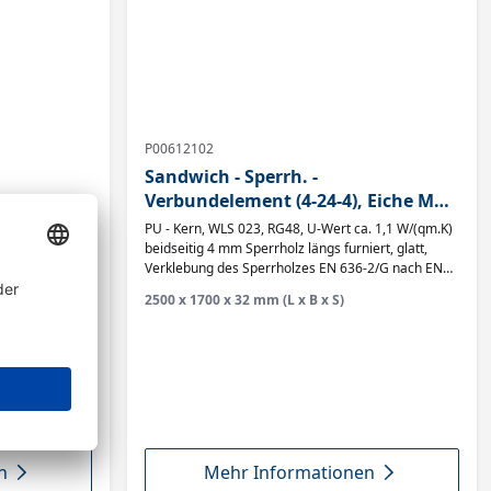
P00612102
Sandwich - Sperrh. -
, Okoume
Verbundelement (4-24-4), Eiche MF
(Messerfurnier) A/BB, Alu-
. 1,1 W/(qm.K)
PU - Kern, WLS 023, RG48, U-Wert ca. 1,1 W/(qm.K)
Dampfsperre
tig 4 mm
beidseitig 4 mm Sperrholz längs furniert, glatt,
lebung des
Verklebung des Sperrholzes EN 636-2/G nach EN
4 Klasse 2
314 Klasse 2
2500 x 1700 x 32 mm (L x B x S)
n
Mehr Informationen