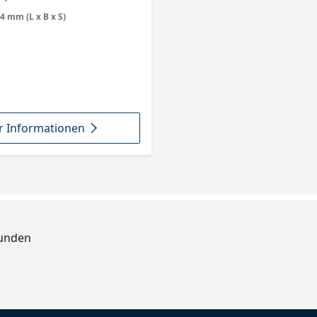
4 mm (L x B x S)
 Informationen
Kunden