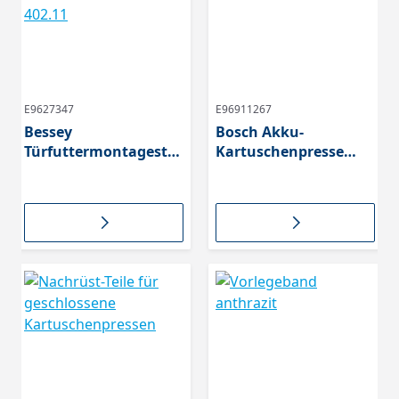
E9627347
E96911267
Bessey
Bosch Akku-
Türfuttermontagestre
Kartuschenpresse
be TMS 560-1010 mm
GCG 18V-600,
402.11
06019C4001