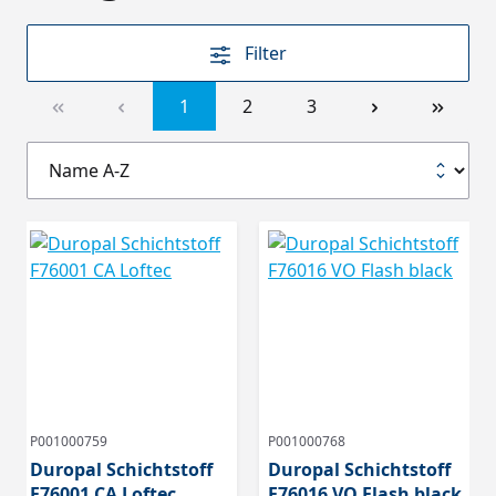
Filter
1
2
3
P001000759
P001000768
Duropal Schichtstoff
Duropal Schichtstoff
F76001 CA Loftec
F76016 VO Flash black