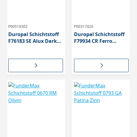
P00519302
P00317420
Duropal Schichtstoff
Duropal Schichtstoff
F76183 SE Alux Dark
F79934 CR Ferro
Blue
schwarz mit Overlay