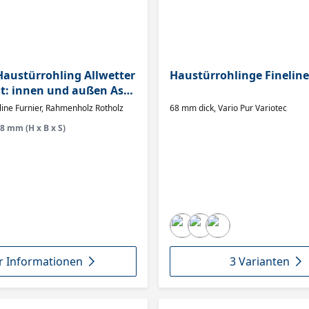
austürrohling Allwetter
Haustürrohlinge Fineline
t: innen und außen Ass
rholz exterior verl.,
eline Furnier, Rahmenholz Rotholz
68 mm dick, Vario Pur Variotec
68 mm (H x B x S)
 Informationen
3 Varianten