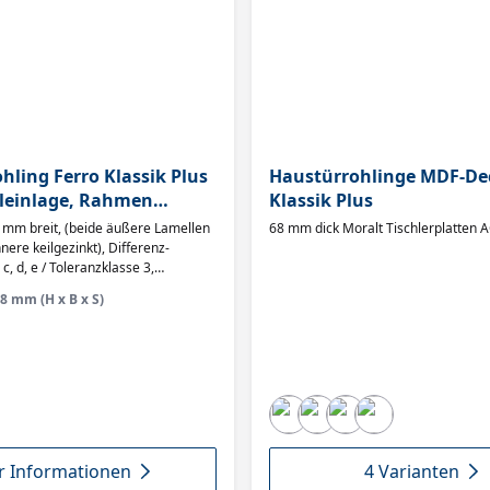
hling Ferro Klassik Plus
Haustürrohlinge MDF-De
hleinlage, Rahmen
Klassik Plus
che lamelliert
eide äußere Lamellen
68 mm dick Moralt Tischlerplatten 
ere keilgezinkt), Differenz-
ranzklasse 3,
he Datenblatt
78 mm (H x B x S)
 Informationen
4 Varianten