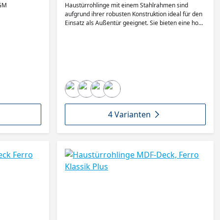
Höhe 2000 mm HGM
Haustürrohlinge mit einem Stahlrahmen sind
aufgrund ihrer robusten Konstruktion ideal für den
Einsatz als Außentür geeignet. Sie bieten eine hohe
Sicherheit und eine gute Wärme- und
Schalldämmung. Die Türblattfüllung, das Schloss,
der Griff und die Scharniere können später von
einem Tischler oder Schreiner ergänzt werden, um
eine individuelle und maßgeschneiderte Haustür
zu schaffen. FERRO KlassikPlus ist universell
einsetzbar und lässt sich durch seine hochwertigen
Komponenten und sein geringes Gewicht einfach
und kostengünstig verarbeiten. Ideal geeignet auch
für schwierigste Klimaten, wie zum Beispiel
4 Varianten
Laubengangtüren. • Verzugssicherheit •
Wärmedämmung • Einbruchhemmung •
Stäbcheneinlagen mit stehenden Jahresringen, •
lamellierte und keilgezinkte Rahmenfriesen aus
hochwertigen Hölzern • wetterfeste Decklagen •
patentierter Flacheisenstabilisator thermisch
getrennt, verhindert Kältebrücken • Friesbreite
oben 127 mm, Schlossseitig 80 mm, Bandseitig 127
mm, unten 127 mm