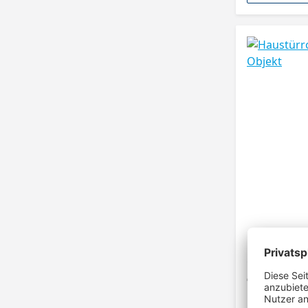
Haustürroh
Objekt
68 mm