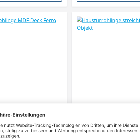
linge MDF-Deck Ferro
Haustürrohlinge streichf
Objekt
 dick Moralt Tischlerplatten AG
78 mm dick Moralt Tischlerplatten 