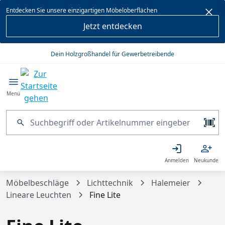
alt springen
Entdecken Sie unsere einzigartigen Möbeloberflächen
Jetzt entdecken
Dein Holzgroßhandel für Gewerbetreibende
Menü
Anmelden
Neukunde
Möbelbeschläge
Lichttechnik
Halemeier
Lineare Leuchten
Fine Lite