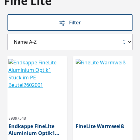
Fine Lite
Filter
E9397548
Endkappe FineLite
FineLite Warmweiß
Aluminium Optik1